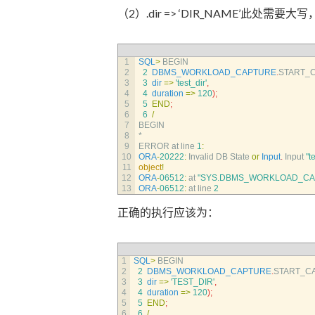
（2）.dir => ‘DIR_NAME’此处需
1
SQL
>
BEGIN
2
2
DBMS_WORKLOAD_CAPTURE
.
START_
3
3
dir
=
>
'test_dir'
,
4
4
duration
=
>
120
)
;
5
5
END
;
6
6
/
7
BEGIN
8
*
9
ERROR 
at 
line
1
:
10
ORA
-
20222
:
Invalid 
DB 
State 
or
Input
.
Input
"t
11
object
!
12
ORA
-
06512
:
at
"SYS.DBMS_WORKLOAD_CA
13
ORA
-
06512
:
at 
line
2
正确的执行应该为：
1
SQL
>
BEGIN
2
2
DBMS_WORKLOAD_CAPTURE
.
START_C
3
3
dir
=
>
'TEST_DIR'
,
4
4
duration
=
>
120
)
;
5
5
END
;
6
6
/