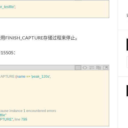
r_testfile'
;
INISH_CAPTURE存储过程来停止。
5505：
CAPTURE
(
name
=
>
'peak_120s'
,
cause 
instance
1
encountered 
errors
file"
PTURE"
,
line
799