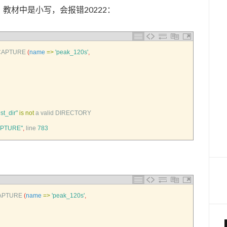
要大写，教材中是小写，会报错20222：
CAPTURE
(
name
=
>
'peak_120s'
,
est_dir"
is
not
a
valid 
DIRECTORY
PTURE"
,
line
783
APTURE
(
name
=
>
'peak_120s'
,