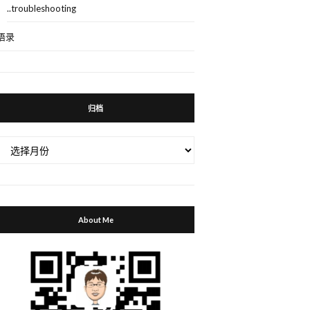
..troubleshooting
语录
归档
归
档
About Me