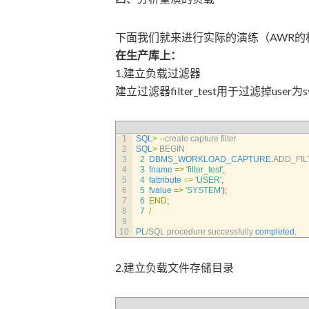
下面我们就来进行实际的演练（AWR
在生产库上：
1.建立负载过滤器
建立过滤器filter_test用于过滤掉user为
1
SQL
>
--
create 
capture 
filter
2
SQL
>
BEGIN
3
2
DBMS_WORKLOAD_CAPTURE
.
ADD_FIL
4
3
fname
=
>
'filter_test'
,
5
4
fattribute
=
>
'USER'
,
6
5
fvalue
=
>
'SYSTEM'
)
;
7
6
END
;
8
7
/
9
10
PL
/
SQL 
procedure 
successfully 
completed
.
2.建立负载文件存储目录