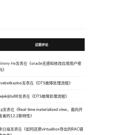
近期评论
Jimmy He
发表在《
oracle无感知修改应用用户密
码
》
livebetkazino
发表在《
DTS故障处理流程
》
rejekijitu88
发表在《
DTS故障处理流程
》
kg
发表在《
Real-time materialized view，面向开
发者的12.2新特性
》
李曰福
发表在《
如何还原virtualbox导出的RAC镜