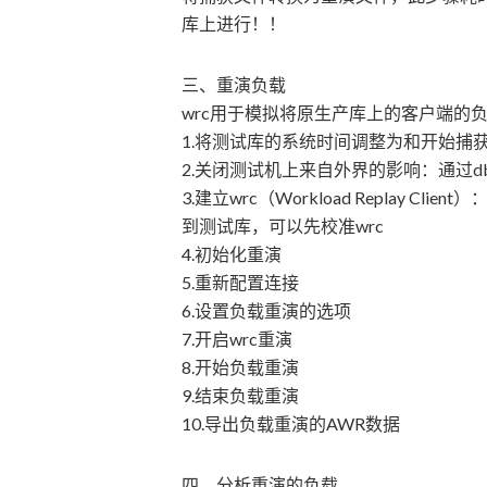
库上进行！！
三、重演负载
wrc用于模拟将原生产库上的客户端的
1.将测试库的系统时间调整为和开始捕
2.关闭测试机上来自外界的影响：通过dbl
3.建立wrc（Workload Replay 
到测试库，可以先校准wrc
4.初始化重演
5.重新配置连接
6.设置负载重演的选项
7.开启wrc重演
8.开始负载重演
9.结束负载重演
10.导出负载重演的AWR数据
四、分析重演的负载