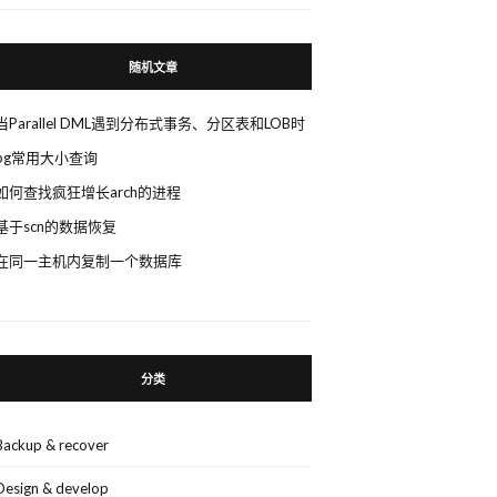
随机文章
当Parallel DML遇到分布式事务、分区表和LOB时
pg常用大小查询
如何查找疯狂增长arch的进程
基于scn的数据恢复
在同一主机内复制一个数据库
分类
Backup & recover
Design & develop