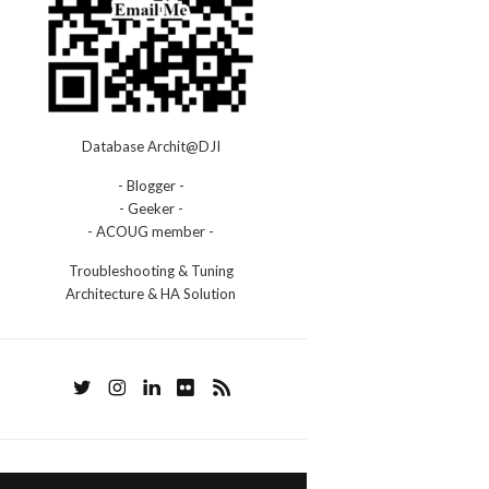
Database Archit@DJI
- Blogger -
- Geeker -
- ACOUG member -
Troubleshooting & Tuning
Architecture & HA Solution