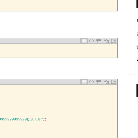
999999999999)),20,0)||'
''
')'
;