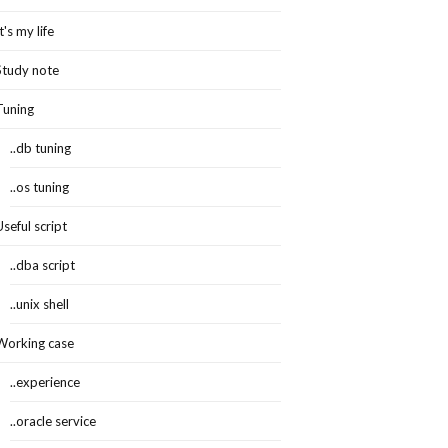
It's my life
Study note
Tuning
..db tuning
..os tuning
Useful script
..dba script
..unix shell
Working case
..experience
..oracle service