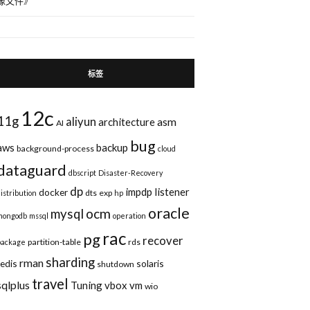
像文件
》
标签
12c
11g
aliyun
asm
architecture
AI
bug
aws
backup
background-process
cloud
dataguard
dbscript
Disaster-Recovery
dp
impdp
listener
docker
dts
exp
distribution
hp
oracle
ocm
mysql
mongodb
mssql
operation
rac
pg
recover
partition-table
rds
package
sharding
rman
redis
solaris
shutdown
travel
sqlplus
Tuning
vbox
vm
wio