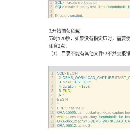
1
SQL
>
--
create 
workload 
dir
2
SQL
>
create 
directory 
test_dir 
as
'/oradata/dir_fo
3
4
Directory 
created
.
3.开始捕获负载
历时120秒，如果没有指定历时，需要使用F
注意2点：
（1）.目录不能有其他文件!!!不然会报错1
1
SQL
>
BEGIN
2
2
DBMS_WORKLOAD_CAPTURE
.
START_
3
3
dir
=
>
'TEST_DIR'
,
4
4
duration
=
>
120
)
;
5
5
END
;
6
6
/
7
BEGIN
8
*
9
ERROR 
at 
line
1
:
10
ORA
-
15505
:
cannot 
start 
workload 
capture 
be
11
while
accessing 
directory
"/oradata/dir_for_test
12
ORA
-
06512
:
at
"SYS.DBMS_WORKLOAD_CA
13
ORA
-
06512
:
at 
line
2