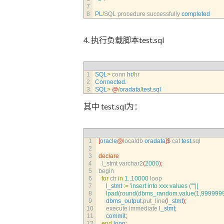
7
8
PL
/
SQL 
procedure 
successfully 
completed
4. 执行负载脚本test.sql
1
SQL
>
conn 
hr
/
hr
2
Connected
.
3
SQL
>
@
/
oradata
/
test
.
sql
其中 test.sql为：
1
[
oracle
@
localdb 
oradata
]
$
cat 
test
.
sql
2
3
declare
4
l_stmt 
varchar2
(
2000
)
;
5
begin
6
for
ctr 
in
1..10000
loop
7
l_stmt
:
=
'insert into xxx values ('
''
'||
8
     lpad(round(dbms_random.value(1,9999999
9
dbms_output
.
put_line
(
l_stmt
)
;
10
execute 
immediate 
l_stmt
;
11
commit
;
12
end
loop
;