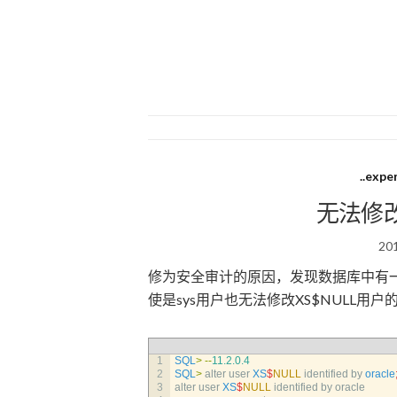
..expe
无法修改
20
修为安全审计的原因，发现数据库中有一
使是sys用户也无法修改XS$NULL用户
1
SQL
>
--
11.2.0.4
2
SQL
>
alter 
user 
XS
$
NULL
identified 
by 
oracle
3
alter 
user 
XS
$
NULL
identified 
by 
oracle