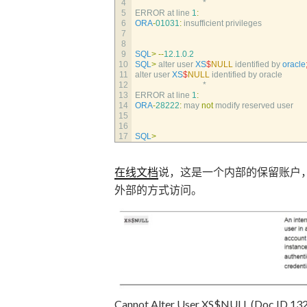
4
                                 *
5
ERROR 
at 
line
1
:
6
ORA
-
01031
:
insufficient 
privileges
7
8
9
SQL
>
--
12.1.0.2
10
SQL
>
alter 
user 
XS
$
NULL
identified 
by 
oracle
11
alter 
user 
XS
$
NULL
identified 
by 
oracle
12
                                 *
13
ERROR 
at 
line
1
:
14
ORA
-
28222
:
may 
not
modify 
reserved 
user
15
16
17
SQL
>
在线文档
说，这是一个内部的保留账户，它
外部的方式访问。
Cannot Alter User XS$NULL (Do