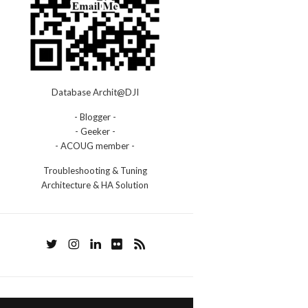
Database Archit@DJI
- Blogger -
- Geeker -
- ACOUG member -
Troubleshooting & Tuning
Architecture & HA Solution