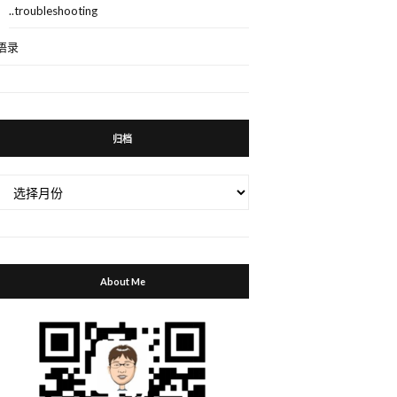
..troubleshooting
语录
归档
归
档
About Me