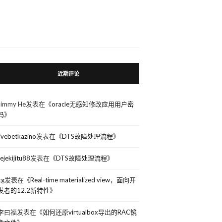
近期评论
Jimmy He
发表在《
oracle无感知修改应用用户密
码
》
livebetkazino
发表在《
DTS故障处理流程
》
rejekijitu88
发表在《
DTS故障处理流程
》
kg
发表在《
Real-time materialized view，面向开
发者的12.2新特性
》
李曰福
发表在《
如何还原virtualbox导出的RAC镜