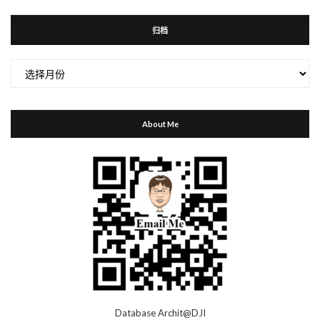
归档
归
档
About Me
Database Archit@DJI