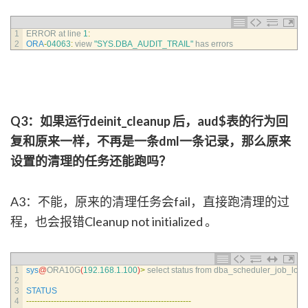
1
ERROR 
at 
line
1
:
2
ORA
-
04063
:
view
"SYS.DBA_AUDIT_TRAIL"
has 
errors
Q3：如果运行deinit_cleanup 后，aud$表的行为回
复和原来一样，不再是一条dml一条记录，那么原来
设置的清理的任务还能跑吗？
A3：不能，原来的清理任务会fail，直接跑清理的过
程，也会报错Cleanup not initialized 。
1
sys
@
ORA10G
(
192.168.1.100
)
>
select 
status 
from 
dba_scheduler_job_log 
2
3
STATUS
4
--
--
--
--
--
--
--
--
--
--
--
--
--
--
--
--
--
--
--
--
--
--
--
--
--
--
--
--
--
--