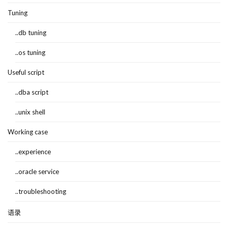
Tuning
..db tuning
..os tuning
Useful script
..dba script
..unix shell
Working case
..experience
..oracle service
..troubleshooting
语录