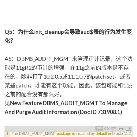
Q5：为什么init_cleanup会导致aud$表的行为发生变
化？
A5：DBMS_AUDIT_MGMT来管理审计记录，这个功
能是11gR2的审计的增强，在11g之前的版本是不存
在的，除非打了10.2.0.5或11.1.0.7的patch set，或者
某些patch，才能有这个功能。因此，该包可能和11g
之前的配合没有那么好。
见
New Feature DBMS_AUDIT_MGMT To Manage
And Purge Audit Information (Doc ID 731908.1)
1
The 
DBMS_AUDIT_MGMT 
package
is
installed 
by 
default
in
Oracle
11.2
,
an