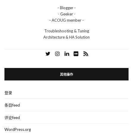
- Blogger -
- Geeker -
- ACOUG member -
Troubleshooting & Tuning
Architecture & HA Solution
其他操作
登录
条目feed
评论feed
WordPress.org