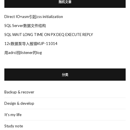
随机文章
Direct IO+asm引起css initialization
SQL Server数据文件结构
SQL WAIT LONG TIME ON PX DEQ EXECUTE REPLY
12c数据泵导入报错KUP-11014
用adrci找listener的log
分类
Backup & recover
Design & develop
It's my life
Study note