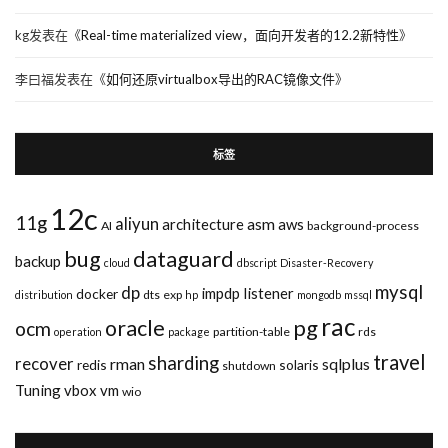
kg
发表在《
Real-time materialized view，面向开发者的12.2新特性
》
李曰福
发表在《
如何还原virtualbox导出的RAC镜像文件
》
标签
12c
11g
aliyun
asm
architecture
aws
AI
background-process
bug
dataguard
backup
cloud
dbscript
Disaster-Recovery
mysql
dp
impdp
listener
docker
dts
exp
distribution
hp
mongodb
mssql
rac
pg
oracle
ocm
partition-table
rds
operation
package
travel
sharding
recover
rman
sqlplus
redis
solaris
shutdown
Tuning
vbox
vm
wio