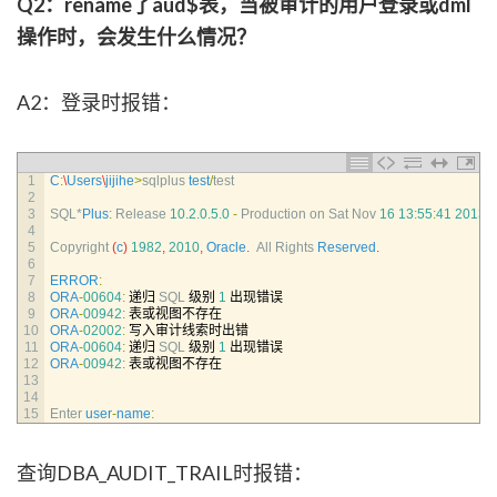
Q2：rename了aud$表，当被审计的用户登录或dml
操作时，会发生什么情况？
A2：登录时报错：
1
C
:
\
Users
\
jijihe
>
sqlplus 
test
/
test
2
3
SQL*
Plus
:
Release
10.2.0.5.0
-
Production 
on 
Sat 
Nov
16
13
:
55
:
41
2013
4
5
Copyright
(
c
)
1982
,
2010
,
Oracle
.
All 
Rights 
Reserved
.
6
7
ERROR
:
8
ORA
-
00604
:
递归
SQL
级别
1
出现错误
9
ORA
-
00942
:
表或视图不存在
10
ORA
-
02002
:
写入审计线索时出错
11
ORA
-
00604
:
递归
SQL
级别
1
出现错误
12
ORA
-
00942
:
表或视图不存在
13
14
15
Enter 
user
-
name
:
查询DBA_AUDIT_TRAIL时报错：