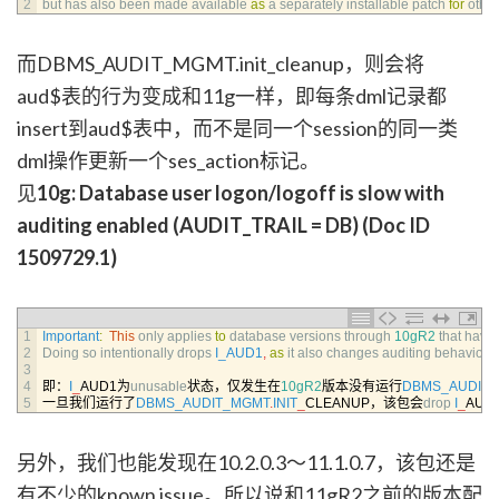
2
but 
has 
also 
been 
made 
available 
as
a
separately 
installable 
patch 
for
other
而DBMS_AUDIT_MGMT.init_cleanup，则会将
aud$表的行为变成和11g一样，即每条dml记录都
insert到aud$表中，而不是同一个session的同一类
dml操作更新一个ses_action标记。
见
10g: Database user logon/logoff is slow with
auditing enabled (AUDIT_TRAIL = DB) (Doc ID
1509729.1)
1
Important
:
This
only 
applies 
to
database 
versions 
through
10gR2
that 
have 
2
Doing 
so 
intentionally 
drops 
I_AUD1
,
as
it 
also 
changes 
auditing 
behavior 
s
3
4
即：
I
_
AUD1为
unusable
状态，仅发生在
10gR2
版本没有运行
DBMS_AUDIT
5
一旦我们运行了
DBMS_AUDIT_MGMT
.
INIT
_
CLEANUP，该包会
drop 
I
_
AU
另外，我们也能发现在10.2.0.3～11.1.0.7，该包还是
有不少的known issue。所以说和11gR2之前的版本配