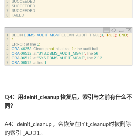
5
SUCCEEDED
6
SUCCEEDED
7
SUCCEEDED
8
FAILED
1
BEGIN 
DBMS_AUDIT_MGMT
.
CLEAN_AUDIT_TRAIL
(
3
,
TRUE
)
;
END
;
2
*
3
ERROR 
at 
line
1
:
4
ORA
-
46258
:
Cleanup 
not
initialized 
for
the 
audit 
trail
5
ORA
-
06512
:
at
"SYS.DBMS_AUDIT_MGMT"
,
line
56
6
ORA
-
06512
:
at
"SYS.DBMS_AUDIT_MGMT"
,
line
2112
7
ORA
-
06512
:
at 
line
1
Q4：用deinit_cleanup 恢复后，索引与之前有什么不
同？
A4：deinit_cleanup ，会恢复在init_cleanup时被删除
的索引I_AUD1 。