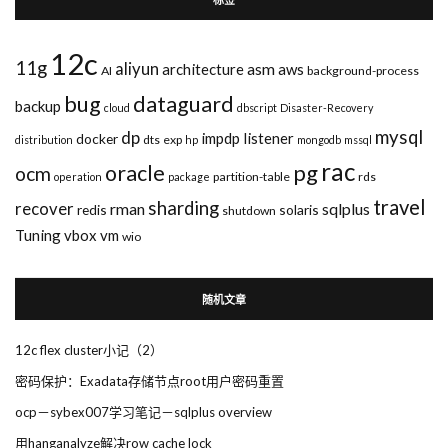
12c
11g
aliyun
asm
architecture
aws
AI
background-process
bug
dataguard
backup
cloud
dbscript
Disaster-Recovery
mysql
dp
impdp
listener
docker
dts
exp
distribution
hp
mongodb
mssql
rac
pg
oracle
ocm
partition-table
rds
operation
package
travel
sharding
recover
rman
sqlplus
redis
solaris
shutdown
Tuning
vbox
vm
wio
随机文章
12c flex cluster小记（2）
密码保护：Exadata存储节点root用户密码重置
ocp－sybex007学习笔记－sqlplus overview
用hanganalyze解决row cache lock