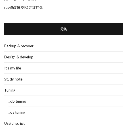
rac修改异步IO导致挂死
分类
Backup & recover
Design & develop
It's my life
Study note
Tuning
..db tuning
..os tuning
Useful script