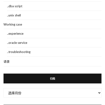
..dba script
..unix shell
Working case
..experience
..oracle service
..troubleshooting
语录
归档
归
档