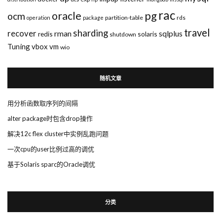
rac
pg
oracle
ocm
partition-table
rds
operation
package
travel
sharding
recover
rman
sqlplus
redis
solaris
shutdown
Tuning
vbox
vm
wio
随机文章
用分析函数取序列的间隔
alter package时包含drop操作
解决12c flex cluster中实例乱跑问题
一次cpu的user比例过高的调优
基于Solaris sparc的Oracle调优
分类