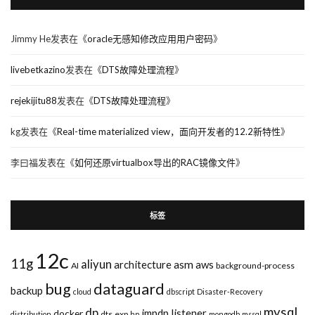
Jimmy He
发表在《
oracle无感知修改应用用户密码
》
livebetkazino
发表在《
DTS故障处理流程
》
rejekijitu88
发表在《
DTS故障处理流程
》
kg
发表在《
Real-time materialized view，面向开发者的12.2新特性
》
李曰福
发表在《
如何还原virtualbox导出的RAC镜像文件
》
标签
12c
11g
aliyun
asm
architecture
aws
AI
background-process
bug
dataguard
backup
cloud
dbscript
Disaster-Recovery
mysql
dp
impdp
listener
docker
dts
exp
distribution
hp
mongodb
mssql