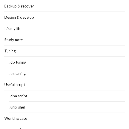
Backup & recover
Design & develop
It's my life
Study note
Tuning
..db tuning
..os tuning
Useful script
..dba script
..unix shell
Working case