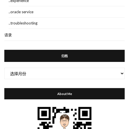
..experience
..oracle service
..troubleshooting
语录
归档
归
档
About Me