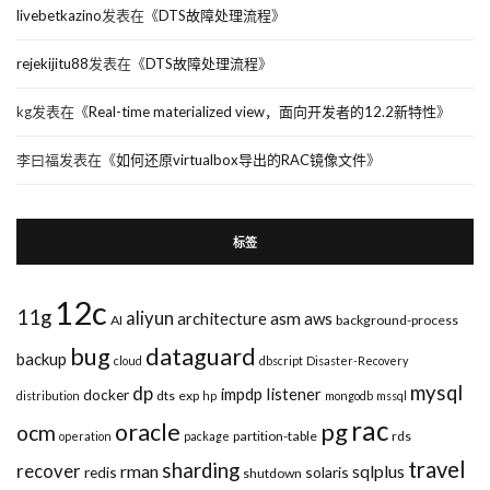
livebetkazino
发表在《
DTS故障处理流程
》
rejekijitu88
发表在《
DTS故障处理流程
》
kg
发表在《
Real-time materialized view，面向开发者的12.2新特性
》
李曰福
发表在《
如何还原virtualbox导出的RAC镜像文件
》
标签
12c
11g
aliyun
asm
architecture
aws
AI
background-process
bug
dataguard
backup
cloud
dbscript
Disaster-Recovery
mysql
dp
impdp
listener
docker
dts
exp
distribution
hp
mongodb
mssql
rac
pg
oracle
ocm
partition-table
rds
operation
package
travel
sharding
recover
rman
sqlplus
redis
solaris
shutdown