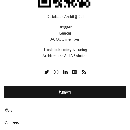
Database Archit@DJI
- Blogger -
- Geeker -
- ACOUG member -
Troubleshooting & Tuning
Architecture & HA Solution
其他操作
登录
条目feed