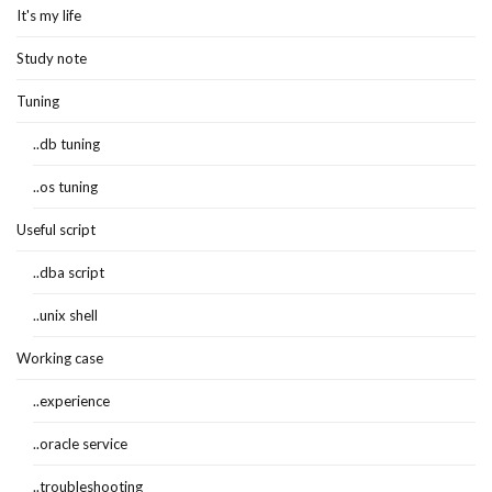
It's my life
Study note
Tuning
..db tuning
..os tuning
Useful script
..dba script
..unix shell
Working case
..experience
..oracle service
..troubleshooting