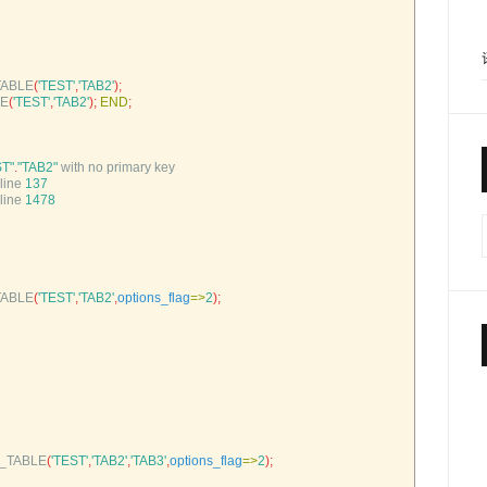
ABLE
(
'TEST'
,
'TAB2'
)
;
LE
(
'TEST'
,
'TAB2'
)
;
END
;
ST"
.
"TAB2"
with 
no 
primary 
key
line
137
line
1478
ABLE
(
'TEST'
,
'TAB2'
,
options_flag
=
>
2
)
;
_TABLE
(
'TEST'
,
'TAB2'
,
'TAB3'
,
options_flag
=
>
2
)
;