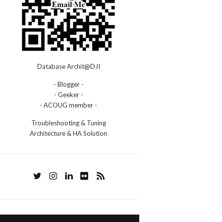
Database Archit@DJI
- Blogger -
- Geeker -
- ACOUG member -
Troubleshooting & Tuning
Architecture & HA Solution