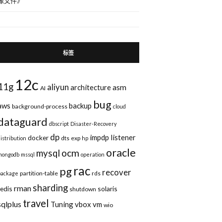
像文件
》
标签
12c
11g
aliyun
asm
architecture
AI
bug
aws
backup
background-process
cloud
dataguard
dbscript
Disaster-Recovery
dp
impdp
listener
docker
dts
exp
distribution
hp
oracle
ocm
mysql
mongodb
mssql
operation
rac
pg
recover
partition-table
rds
package
sharding
rman
redis
solaris
shutdown
travel
sqlplus
Tuning
vbox
vm
wio