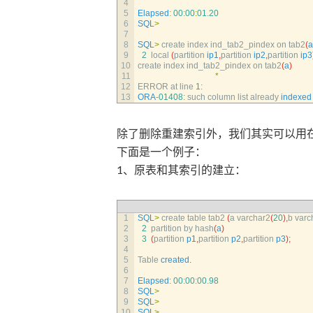
4
5
Elapsed
:
00
:
00
:
01.20
6
SQL
>
7
8
SQL
>
create 
index 
ind_tab2_pindex 
on 
tab2
(
a
9
2
local
(
partition 
ip1
,
partition 
ip2
,
partition 
ip3
10
create 
index 
ind_tab2_pindex 
on 
tab2
(
a
)
11
*
12
ERROR 
at 
line
1
:
13
ORA
-
01408
:
such 
column 
list 
already 
indexed
除了删除重建索引外，我们其实可以用
下面是一个例子：
1、原表和其索引的建立：
1
SQL
>
create 
table 
tab2
(
a
varchar2
(
20
)
,
b
varc
2
2
partition 
by 
hash
(
a
)
3
3
(
partition 
p1
,
partition 
p2
,
partition 
p3
)
;
4
5
Table 
created
.
6
7
Elapsed
:
00
:
00
:
00.98
8
SQL
>
9
SQL
>
10
SQL
>