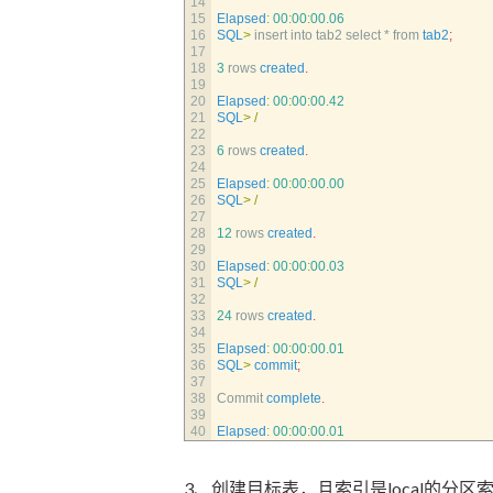
14
15
Elapsed
:
00
:
00
:
00.06
16
SQL
>
insert 
into 
tab2 
select *
from 
tab2
;
17
18
3
rows 
created
.
19
20
Elapsed
:
00
:
00
:
00.42
21
SQL
>
/
22
23
6
rows 
created
.
24
25
Elapsed
:
00
:
00
:
00.00
26
SQL
>
/
27
28
12
rows 
created
.
29
30
Elapsed
:
00
:
00
:
00.03
31
SQL
>
/
32
33
24
rows 
created
.
34
35
Elapsed
:
00
:
00
:
00.01
36
SQL
>
commit
;
37
38
Commit 
complete
.
39
40
Elapsed
:
00
:
00
:
00.01
3、创建目标表，且索引是local的分区