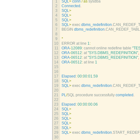
1
SQL
>
conn
/
as
sysdba
2
Connected
.
3
SQL
>
4
SQL
>
5
SQL
>
6
SQL
>
exec 
dbms_redefinition
.
CAN_REDEF_T
7
BEGIN 
dbms_redefinition
.
CAN_REDEF_TAB
8
9
*
10
ERROR 
at 
line
1
:
11
ORA
-
12089
:
cannot 
online 
redefine 
table
"TE
12
ORA
-
06512
:
at
"SYS.DBMS_REDEFINITION"
,
13
ORA
-
06512
:
at
"SYS.DBMS_REDEFINITION"
,
14
ORA
-
06512
:
at 
line
1
15
16
17
Elapsed
:
00
:
00
:
01.59
18
SQL
>
19
SQL
>
exec 
dbms_redefinition
.
CAN_REDEF_T
20
21
PL
/
SQL 
procedure 
successfully 
completed
.
22
23
Elapsed
:
00
:
00
:
00.06
24
SQL
>
25
SQL
>
26
SQL
>
27
SQL
>
28
SQL
>
29
SQL
>
exec 
dbms_redefinition
.
START_REDEF
30