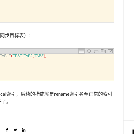
次同步目标表）：
_TABLE
(
'TEST'
,
'TAB2'
,
'TAB3'
)
;
local索引，后续的措施就是rename索引名至正常的索引
开了。