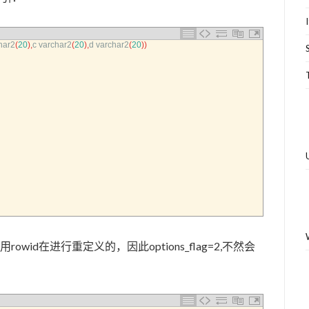
har2
(
20
)
,
c
varchar2
(
20
)
,
d
varchar2
(
20
)
)
id在进行重定义的，因此options_flag=2,不然会