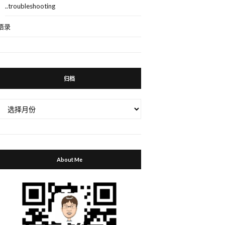
..troubleshooting
语录
归档
归
档
About Me