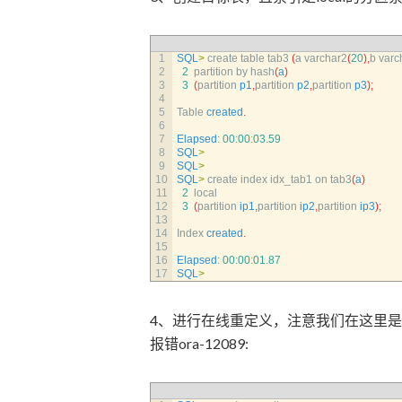
1
SQL
>
create 
table 
tab3
(
a
varchar2
(
20
)
,
b
varc
2
2
partition 
by 
hash
(
a
)
3
3
(
partition 
p1
,
partition 
p2
,
partition 
p3
)
;
4
5
Table 
created
.
6
7
Elapsed
:
00
:
00
:
03.59
8
SQL
>
9
SQL
>
10
SQL
>
create 
index 
idx_tab1 
on 
tab3
(
a
)
11
2
local
12
3
(
partition 
ip1
,
partition 
ip2
,
partition 
ip3
)
;
13
14
Index 
created
.
15
16
Elapsed
:
00
:
00
:
01.87
17
SQL
>
4、进行在线重定义，注意我们在这里是用row
报错ora-12089: