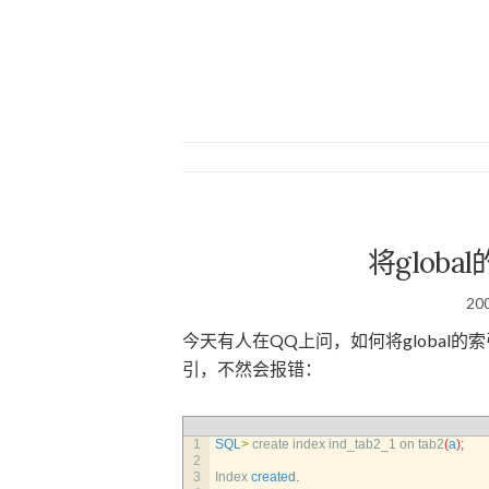
将glob
20
今天有人在QQ上问，如何将global
引，不然会报错：
1
SQL
>
create 
index 
ind_tab2_1 
on 
tab2
(
a
)
;
2
3
Index 
created
.