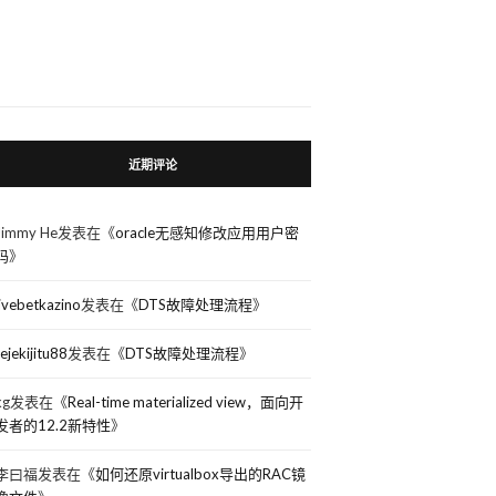
近期评论
Jimmy He
发表在《
oracle无感知修改应用用户密
码
》
livebetkazino
发表在《
DTS故障处理流程
》
rejekijitu88
发表在《
DTS故障处理流程
》
kg
发表在《
Real-time materialized view，面向开
发者的12.2新特性
》
李曰福
发表在《
如何还原virtualbox导出的RAC镜