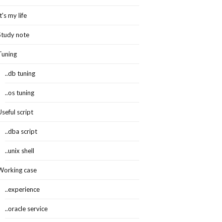
It's my life
Study note
Tuning
..db tuning
..os tuning
Useful script
..dba script
..unix shell
Working case
..experience
..oracle service