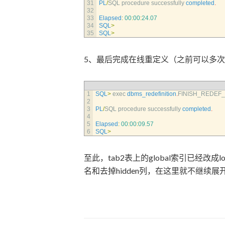
31
PL
/
SQL 
procedure 
successfully 
completed
.
32
33
Elapsed
:
00
:
00
:
24.07
34
SQL
>
35
SQL
>
5、最后完成在线重定义（之前可以多
1
SQL
>
exec 
dbms_redefinition
.
FINISH_REDEF
2
3
PL
/
SQL 
procedure 
successfully 
completed
.
4
5
Elapsed
:
00
:
00
:
09.57
6
SQL
>
至此，tab2表上的global索引已经改成
名和去掉hidden列，在这里就不继续展