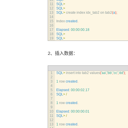
11
SQL
>
12
SQL
>
13
SQL
>
create 
index 
idx_tab2 
on 
tab2
(
a
)
;
14
15
Index 
created
.
16
17
Elapsed
:
00
:
00
:
00.18
18
SQL
>
19
SQL
>
2、插入数据：
1
SQL
>
insert 
into 
tab2 
values
(
'aa'
,
'bb'
,
'cc'
,
'dd'
)
;
2
3
1
row 
created
.
4
5
Elapsed
:
00
:
00
:
02.17
6
SQL
>
/
7
8
1
row 
created
.
9
10
Elapsed
:
00
:
00
:
00.01
11
SQL
>
/
12
13
1
row 
created
.