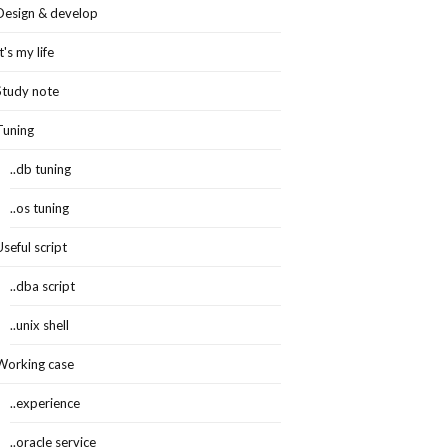
Design & develop
It's my life
Study note
Tuning
..db tuning
..os tuning
Useful script
..dba script
..unix shell
Working case
..experience
..oracle service