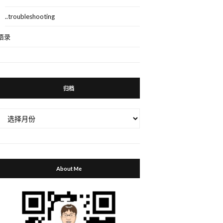
..troubleshooting
语录
归档
归
档
About Me