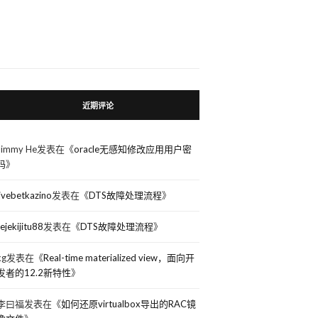
近期评论
Jimmy He
发表在《
oracle无感知修改应用用户密
码
》
livebetkazino
发表在《
DTS故障处理流程
》
rejekijitu88
发表在《
DTS故障处理流程
》
kg
发表在《
Real-time materialized view，面向开
发者的12.2新特性
》
李曰福
发表在《
如何还原virtualbox导出的RAC镜