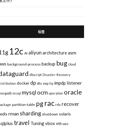
像文件
》
标签
12c
11g
aliyun
asm
architecture
AI
bug
aws
backup
background-process
cloud
dataguard
dbscript
Disaster-Recovery
dp
impdp
listener
docker
dts
exp
distribution
hp
oracle
ocm
mysql
mongodb
mssql
operation
rac
pg
recover
partition-table
rds
package
sharding
rman
redis
solaris
shutdown
travel
sqlplus
Tuning
vbox
vm
wio