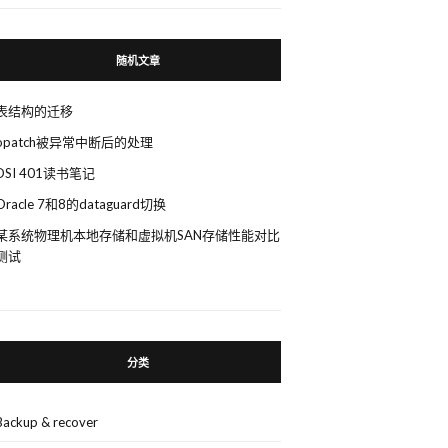
随机文章
表结构的迁移
opatch被异常中断后的处理
DSI 401读书笔记
Oracle 7和8的dataguard切换
某系统物理机本地存储和虚拟机SAN存储性能对比
测试
分类
Backup & recover