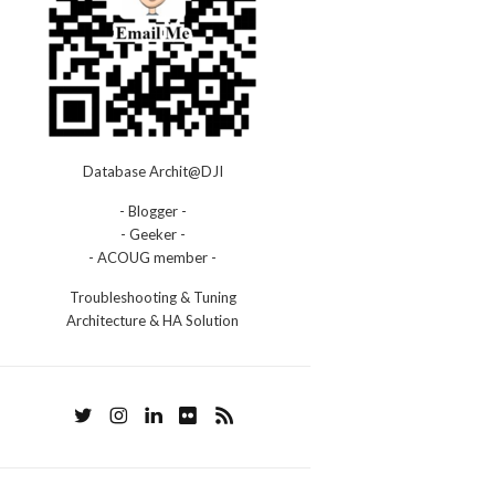
Database Archit@DJI
- Blogger -
- Geeker -
- ACOUG member -
Troubleshooting & Tuning
Architecture & HA Solution