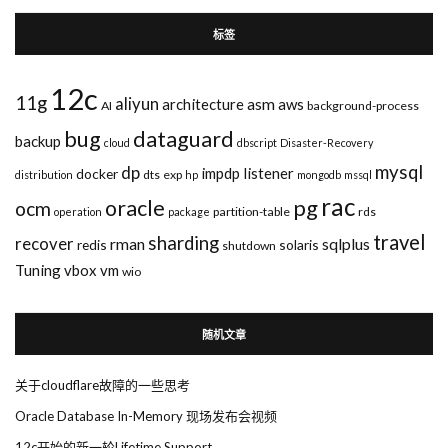
标签
12c
11g
aliyun
asm
architecture
aws
AI
background-process
bug
dataguard
backup
cloud
dbscript
Disaster-Recovery
mysql
dp
impdp
listener
docker
dts
exp
distribution
hp
mongodb
mssql
rac
pg
oracle
ocm
partition-table
rds
operation
package
travel
sharding
recover
rman
sqlplus
redis
solaris
shutdown
Tuning
vbox
vm
wio
随机文章
关于cloudflare故障的一些思考
Oracle Database In-Memory 现场发布会视频
12c开始的新一轮Lifetime Support