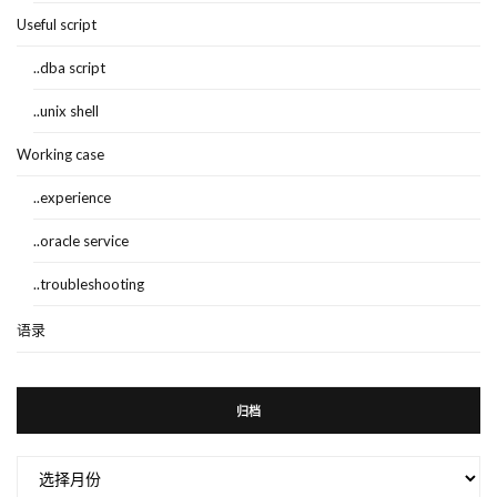
Useful script
..dba script
..unix shell
Working case
..experience
..oracle service
..troubleshooting
语录
归档
归
档