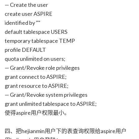
— Create the user
create user ASPIRE
identified by ""
default tablespace USERS
temporary tablespace TEMP
profile DEFAULT
quota unlimited on users;
— Grant/Revoke role privileges
grant connect to ASPIRE;
grant resource to ASPIRE;
— Grant/Revoke system privileges
grant unlimited tablespace to ASPIRE;
使得aspire用户权限最小。
四、把hejianmin用户下的表查询权限给aspire用户