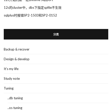
12c的cluster中，dbs下指定spfile不生效
sqlplus时报错SP2-1503和SP2-0152
分类
Backup & recover
Design & develop
It's my life
Study note
Tuning
..db tuning
..os tuning