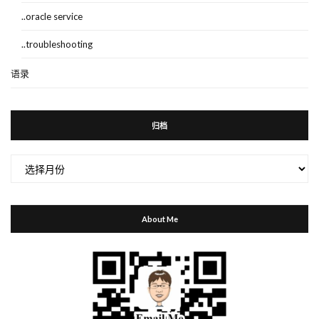
..oracle service
..troubleshooting
语录
归档
归
档
About Me