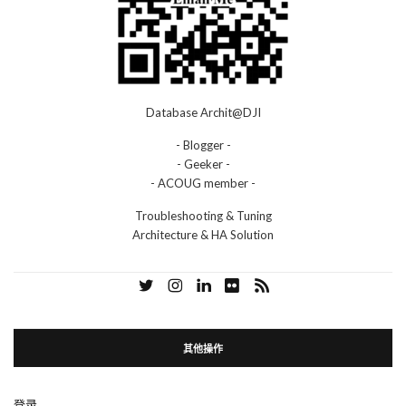
Database Archit@DJI
- Blogger -
- Geeker -
- ACOUG member -
Troubleshooting & Tuning
Architecture & HA Solution
其他操作
登录