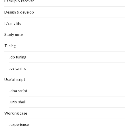
Backup & recover
Design & develop
It's my life
Study note
Tuning
..db tuning
..os tuning
Useful script
..dba script
..unix shell
Working case
..experience