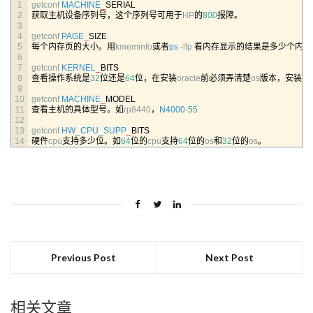
1
getconf 
MACHINE
_
SERIAL
2
获取主机设备序列号，这个序列号可用于
HP
的
800
报障。
3
4
getconf 
PAGE
_
SIZE
5
每个内存页的大小。用
kmeminfo
或者
ps
-
lfp
看内存显示的结果是多少个内存
6
7
getconf 
KERNEL
_
BITS
8
查看操作系统是
32
位还是
64
位，在安装
oracle
前必须弄清楚
os
版本，安装对
9
10
getconf 
MACHINE
_
MODEL
11
查看主机的具体型号。如
rp8440
，
N4000
-
55
12
13
getconf 
HW_CPU_SUPP
_
BITS
14
硬件
cpu
支持多少位。如
64
位的
cpu
支持
64
位的
os
和
32
位的
os
。
Previous Post
Next Post
相关文章