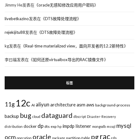
Jimmy He
发表在《
oracle无感知修改应用用户密码
》
livebetkazino
发表在《
DTS故障处理流程
》
rejekijitu88
发表在《
DTS故障处理流程
》
kg
发表在《
Real-time materialized view，面向开发者的12.2新特性
》
李曰福
发表在《
如何还原virtualbox导出的RAC镜像文件
》
标签
12c
11g
aliyun
asm
architecture
aws
AI
background-process
bug
dataguard
backup
cloud
dbscript
Disaster-Recovery
mysql
dp
impdp
listener
docker
dts
exp
distribution
hp
mongodb
mssql
rac
pg
oracle
ocm
partition-table
rds
operation
package