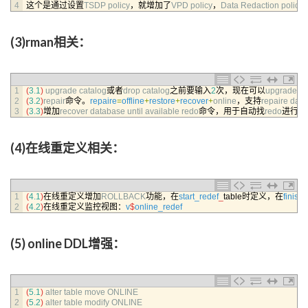
4
这个是通过设置
TSDP 
policy
，就增加了
VPD 
policy
，
Data 
Redaction 
policy
(3)rman相关：
1
(
3.1
)
upgrade 
catalog
或者
drop 
catalog
之前要输入
2
次，现在可以
upgrade 
ca
2
(
3.2
)
repair
命令。
repaire
=
offline
+
restore
+
recover
+
online
，支持
repaire 
data
3
(
3.3
)
增加
recover 
database 
until 
available 
redo
命令，用于自动找
redo
进行恢
(4)在线重定义相关：
1
(
4.1
)
在线重定义增加
ROLLBACK
功能，在
start_redef
_
table时定义，在
finish
2
(
4.2
)
在线重定义监控视图：
v
$
online_redef
(5) online DDL增强：
1
(
5.1
)
alter 
table 
move 
ONLINE
2
(
5.2
)
alter 
table 
modify 
ONLINE