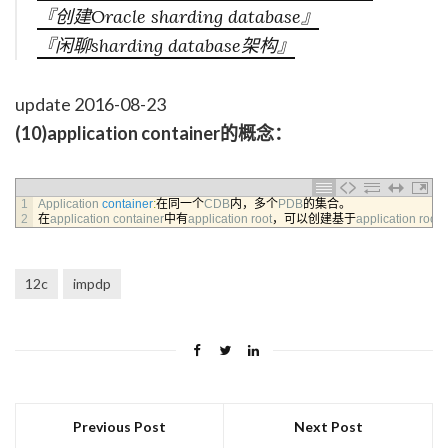
『创建Oracle sharding database』
『闲聊sharding database架构』
update 2016-08-23
(10)application container的概念：
1
Application 
container
:
在同一个
CDB
内，多个
PDB
的集合。
2
在
application 
container
中有
application 
root
，可以创建基于
application 
root
12c
impdp
Previous Post
Next Post