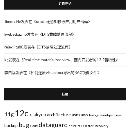
近期评论
Jimmy He
发表在《
oracle无感知修改应用用户密码
》
livebetkazino
发表在《
DTS故障处理流程
》
rejekijitu88
发表在《
DTS故障处理流程
》
kg
发表在《
Real-time materialized view，面向开发者的12.2新特性
》
李曰福
发表在《
如何还原virtualbox导出的RAC镜像文件
》
标签
12c
11g
aliyun
asm
architecture
aws
AI
background-process
bug
dataguard
backup
cloud
dbscript
Disaster-Recovery