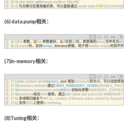
3
(
5.3
)
alter 
table 
split
/
merge 
partition 
ONLINE
4
(
5.4
)
为交换分区做准备的表，可以直接通过
create 
table 
FOR
EXCHANGE 
W
(6) data pump相关：
1
(
6.1
)
%
L
参数，比
%
U
参数更好，从
2
位到
10
位，即原来的
dump
文件名为
dmp
2
(
6.2
)
impdp
时，支持
remap
_
directory参数。用于将
datafile 
impdp
时到不同的
(7)in-memory相关：
1
(
7.1
)
alter 
system 
set 
inmemory
_
size
增加
inmmeory
的大小，可以动态修改。
2
(
7.2
)
inmemory 
faststart
通过
DBMS_INMEMORY_ADMIN
.
ENABLE_FASTST
3
(
7.3
)
inmemory 
expression 
units
(
IMEU
)
初始化参数
INMEMORY_EXPRESSI
4
(
7.4
)
inmmeory
结合
ADO
使用，通过
alter 
table 
add 
policy 
NO 
INMEMORY 
se
5
(
7.5
)
多线程扫描多个
IMCU
，
number 
of 
threads 
active 
control 
by 
Resource 
6
(
7.6
)
支持
ADG
上使用
in
memory
。
(8)Tuning相关：