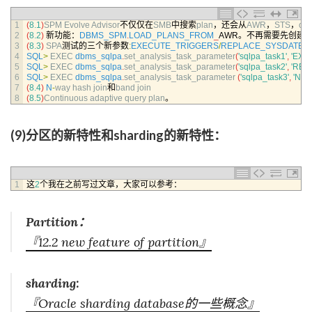
1
(
8.1
)
SPM 
Evolve 
Advisor
不仅仅在
SMB
中搜索
plan
，还会从
AWR
，
STS
，
cur
2
(
8.2
)
新功能：
DBMS_SPM
.
LOAD_PLANS_FROM
_
AWR。不再需要先创建
S
3
(
8.3
)
SPA
测试的三个新参数
:
EXECUTE_TRIGGERS
/
REPLACE_SYSDATE_
4
SQL
>
EXEC 
dbms_sqlpa
.
set_analysis_task_parameter
(
'sqlpa_task1'
,
'EXE
5
SQL
>
EXEC 
dbms_sqlpa
.
set_analysis_task_parameter
(
'sqlpa_task2'
,
'REP
6
SQL
>
EXEC 
dbms_sqlpa
.
set_analysis_task_parameter
(
'sqlpa_task3'
,
'NU
7
(
8.4
)
N
-
way 
hash 
join
和
band 
join
8
(
8.5
)
Continuous 
adaptive 
query 
plan
。
(9)分区的新特性和sharding的新特性：
1
这
2
个我在之前写过文章，大家可以参考：
Partition：
『12.2 new feature of partition』
sharding:
『Oracle sharding database的一些概念』