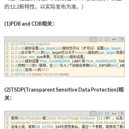
的12.2新特性，以实际发布为准。）
(1)PDB and CDB相关：
1
(
1.1
)
PDB 
level 
snapshot
2
(
1.2
)
cdb
级别设置
sga_target
,
pdb
级别也可以（才可以）设置
sga_target
,
3
(
1.2.1
)
总计各个
pdb
的
sga
_
target可以大于
instance
级别的
sga_target
,
但是单
4
(
1.2.2
)
sga_min
_
size参数，可以在
pdb
级别设置。
5
(
1.3
)
pdb
级别设置
PGA_AGGREGATE
_
LIMIT
和
PGA_AGGREGATE
_
TARG
6
(
1.4
)
控制
PDB
的
IO
使用，在
12.2
引入
2
个初始化参数
MAX
_
IOPS和
MAX
_
MBP
7
(
1.5
)
12.2
支持
cdb
的
ADO
8
(
1.6
)
PDB 
hot 
clone
(
nearly 
hot 
clone
)
(2)TSDP(Transparent Sensitive Data Protection)相
关：
1
使用
Data 
Redaction
或
Oracle 
Virtual 
Private
Database
（
12.1
中），以及
Unif
2
Enabling 
the 
TSDP 
policy 
either 
creates 
VPD 
policies
,
Data 
Redaction 
polic
3
总体上说，就和
DB_ULTRA
_
SAFE感觉类似，通过一个参数，就修改了默认