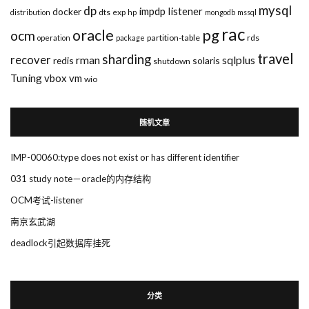
mysql
dp
impdp
listener
docker
dts
exp
distribution
hp
mongodb
mssql
rac
pg
oracle
ocm
partition-table
rds
operation
package
travel
sharding
recover
rman
sqlplus
redis
solaris
shutdown
Tuning
vbox
vm
wio
随机文章
IMP-00060:type does not exist or has different identifier
031 study note－oracle的内存结构
OCM考试-listener
南京玄武湖
deadlock引起数据库挂死
分类