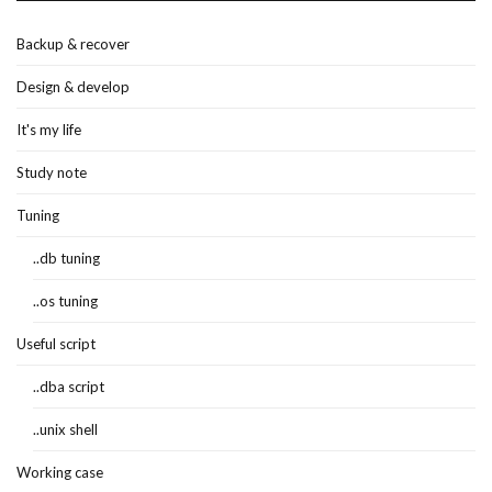
Backup & recover
Design & develop
It's my life
Study note
Tuning
..db tuning
..os tuning
Useful script
..dba script
..unix shell
Working case