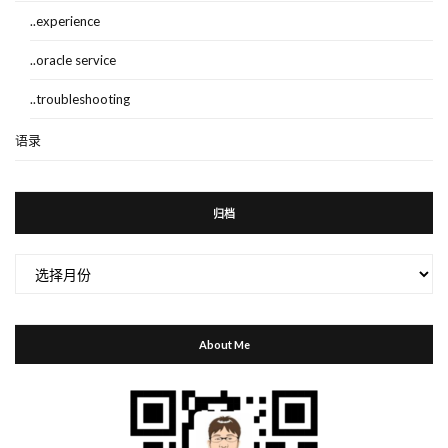
..experience
..oracle service
..troubleshooting
语录
归档
归
档
About Me