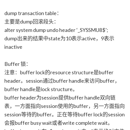
dump transaction table：
主要是dump回滚段头：
alter system dump undo header ‘_SYSSMU8$’;
dump出来的结果中state为10表示active，9表示
inactive
Buffer 锁：
注意：buffer lock的resource structure是buffer
header。session通过buffer handle来访问buffer，
buffer handle是lock structure。
buffer header为session提供buffer handle双向链
表，一方面指向session使用的buffer，另一方面指向
session等待的buffer。正在等待buffer lock的session
会报buffer busy wait或者write complete wait。