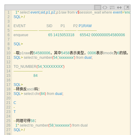
1
1
*
select 
event
,
sid
,
p1
,
p2
,
p1raw 
from
v
$
session_wait 
where 
event
=
'enque
2
SQL
>
/
3
4
EVENT                       
SID         
P1         
P2 
P1RAW
5
--
--
--
--
--
--
--
--
--
--
--
--
--
--
--
--
--
--
--
--
--
--
--
--
--
--
--
--
--
--
--
--
--
6
enqueue
65
1415053318
65542
0000000054580006
7
8
SQL
>
9
10
--
取
p1raw
的
54580006
，其中
5458
表示类型，
0006
表示
lmode
为
6
的锁。我
11
SQL
>
select 
to_number
(
54
,
'xxxxxxxx'
)
from 
dual
;
12
13
TO_NUMBER
(
54
,
'XXXXXXXX'
)
14
--
--
--
--
--
--
--
--
--
--
--
--
15
84
16
17
SQL
>
18
--
转换反
ascii
码：
19
SQL
>
select 
chr
(
84
)
from 
dual
;
20
21
C
22
-
23
T
24
25
--
同理可得
58
：
26
1
*
select 
to_number
(
58
,
'xxxxxxxx'
)
from 
dual
27
SQL
>
/
28