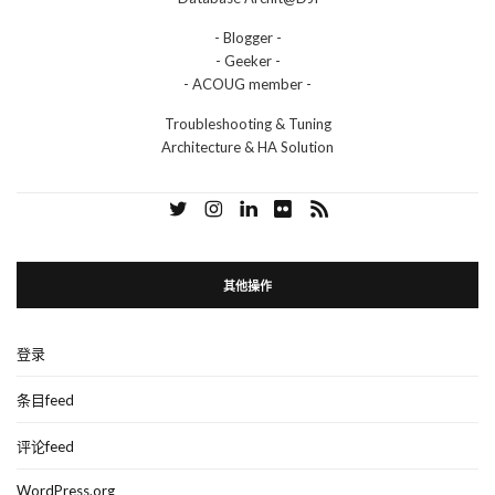
- Blogger -
- Geeker -
- ACOUG member -
Troubleshooting & Tuning
Architecture & HA Solution
其他操作
登录
条目feed
评论feed
WordPress.org