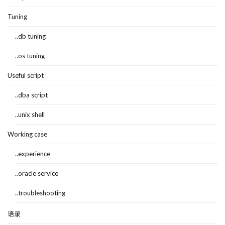
Tuning
..db tuning
..os tuning
Useful script
..dba script
..unix shell
Working case
..experience
..oracle service
..troubleshooting
语录