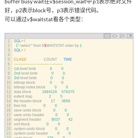
buffer busy wait在v$session_wait中 p1表示绝对文件
好，p2表示block号，p3表示错误代码。
可以通过v$waitstat看各个类型：
1
SQL
>
l
2
1
*
select *
from
V
$
WAITSTAT 
order 
by
1
3
SQL
>
/
4
5
CLASS
COUNT       
TIME
6
--
--
--
--
--
--
--
--
--
--
--
--
--
--
--
--
--
--
--
7
1st
level 
bmb
0
0
8
2nd
level 
bmb
0
0
9
3rd
level 
bmb
0
0
10
bitmap 
block
0
0
11
bitmap 
index 
block
0
0
12
data 
block
1664116
576375
13
extent 
map
2
5
14
file 
header 
block
17
3650
15
free 
list
0
0
16
save 
undo 
block
0
0
17
save 
undo 
header
0
0
18
segment 
header
9037
42
19
sort 
block
0
0
20
system 
undo 
block
0
0
21
system 
undo 
header
0
0
22
undo 
block
376
0