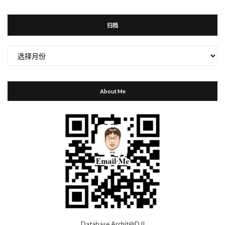
归档
归
档
About Me
Database Archit@DJI