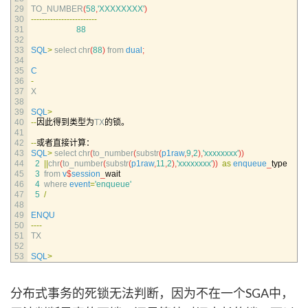
29
TO_NUMBER
(
58
,
'XXXXXXXX'
)
30
--
--
--
--
--
--
--
--
--
--
--
--
31
88
32
33
SQL
>
select 
chr
(
88
)
from 
dual
;
34
35
C
36
-
37
X
38
39
SQL
>
40
--
因此得到类型为
TX
的锁。
41
42
--
或者直接计算：
43
SQL
>
select 
chr
(
to_number
(
substr
(
p1raw
,
9
,
2
)
,
'xxxxxxxx'
)
)
44
2
||
chr
(
to_number
(
substr
(
p1raw
,
11
,
2
)
,
'xxxxxxxx'
)
)
as
enqueue
_
type
45
3
from
v
$
session
_
wait
46
4
where 
event
=
'enqueue'
47
5
/
48
49
ENQU
50
--
--
51
TX
52
53
SQL
>
分布式事务的死锁无法判断，因为不在一个SGA中，