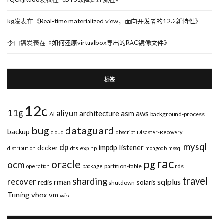
kg
发表在《
Real-time materialized view，面向开发者的12.2新特性
》
李曰福
发表在《
如何还原virtualbox导出的RAC镜像文件
》
标签
12c
11g
aliyun
asm
architecture
aws
AI
background-process
bug
dataguard
backup
cloud
dbscript
Disaster-Recovery
mysql
dp
impdp
listener
docker
dts
exp
distribution
hp
mongodb
mssql
rac
pg
oracle
ocm
partition-table
rds
operation
package
travel
sharding
recover
rman
sqlplus
redis
solaris
shutdown
Tuning
vbox
vm
wio