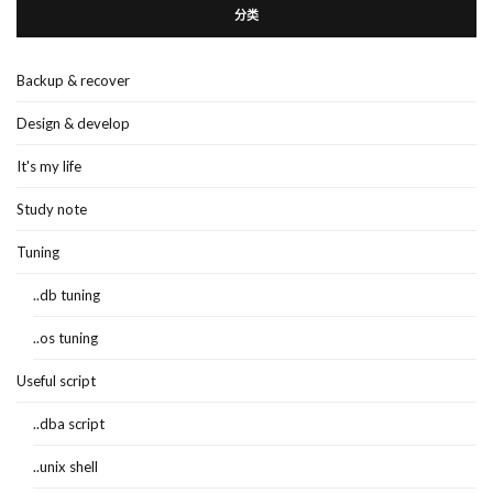
分类
Backup & recover
Design & develop
It's my life
Study note
Tuning
..db tuning
..os tuning
Useful script
..dba script
..unix shell