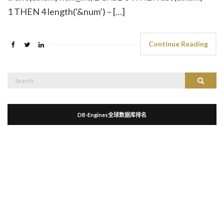
1 THEN 4 length(‘&num’) – […]
Continue Reading
Search
Search
for:
DB-Engines全球数据库排名