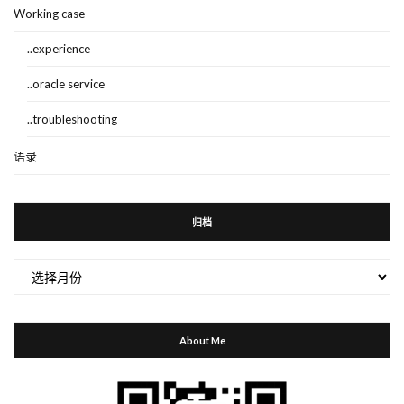
Working case
..experience
..oracle service
..troubleshooting
语录
归档
归
档
About Me