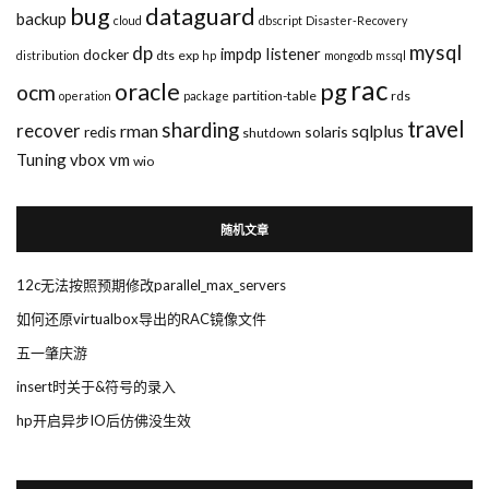
bug
dataguard
backup
cloud
dbscript
Disaster-Recovery
mysql
dp
impdp
listener
docker
dts
exp
distribution
hp
mongodb
mssql
rac
pg
oracle
ocm
partition-table
rds
operation
package
travel
sharding
recover
rman
sqlplus
redis
solaris
shutdown
Tuning
vbox
vm
wio
随机文章
12c无法按照预期修改parallel_max_servers
如何还原virtualbox导出的RAC镜像文件
五一肇庆游
insert时关于&符号的录入
hp开启异步IO后仿佛没生效