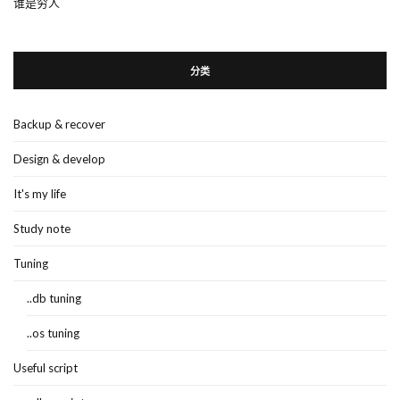
谁是穷人
分类
Backup & recover
Design & develop
It's my life
Study note
Tuning
..db tuning
..os tuning
Useful script