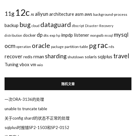
12c
11g
aliyun
asm
architecture
aws
AI
background-process
bug
dataguard
backup
cloud
dbscript
Disaster-Recovery
mysql
dp
impdp
listener
docker
dts
exp
distribution
hp
mongodb
mssql
rac
pg
oracle
ocm
partition-table
rds
operation
package
travel
sharding
recover
rman
sqlplus
redis
solaris
shutdown
Tuning
vbox
vm
wio
随机文章
一次ORA-3136的处理
unable to truncate table
关于config shard的状态不正常的处理
sqlplus时报错SP2-1503和SP2-0152