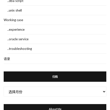
..dba script
..unix shell
Working case
..experience
..oracle service
..troubleshooting
语录
归档
归
档
About Me