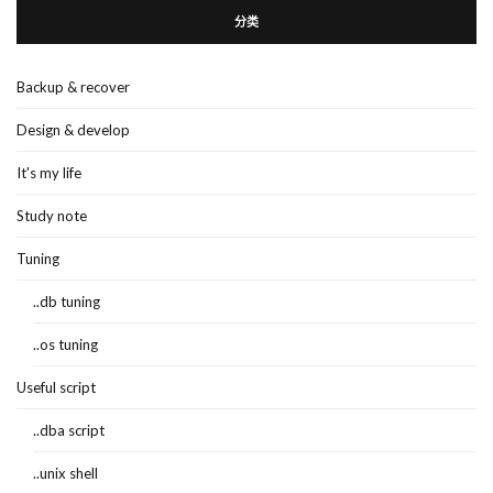
分类
Backup & recover
Design & develop
It's my life
Study note
Tuning
..db tuning
..os tuning
Useful script
..dba script
..unix shell