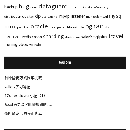
bug
dataguard
backup
cloud
dbscript
Disaster-Recovery
mysql
dp
impdp
listener
docker
dts
exp
distribution
hp
mongodb
mssql
rac
pg
oracle
ocm
partition-table
rds
operation
package
travel
sharding
recover
rman
sqlplus
redis
solaris
shutdown
Tuning
vbox
vm
wio
随机文章
各种备份方式简单比较
valkey学习笔记
12c flex cluster小记（1）
从sql语句取IP地址想到的……
侦听加密后的停止脚本