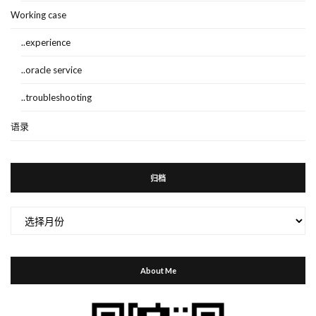
Working case
..experience
..oracle service
..troubleshooting
语录
归档
归
档
About Me