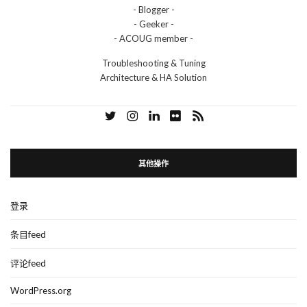
- Blogger -
- Geeker -
- ACOUG member -
Troubleshooting & Tuning
Architecture & HA Solution
其他操作
登录
条目feed
评论feed
WordPress.org