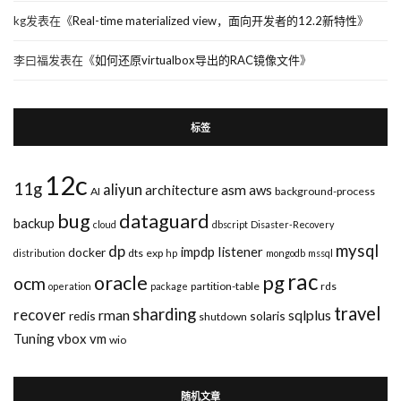
kg
发表在《
Real-time materialized view，面向开发者的12.2新特性
》
李曰福
发表在《
如何还原virtualbox导出的RAC镜像文件
》
标签
12c
11g
aliyun
asm
architecture
aws
AI
background-process
bug
dataguard
backup
cloud
dbscript
Disaster-Recovery
mysql
dp
impdp
listener
docker
dts
exp
distribution
hp
mongodb
mssql
rac
pg
oracle
ocm
partition-table
rds
operation
package
travel
sharding
recover
rman
sqlplus
redis
solaris
shutdown
Tuning
vbox
vm
wio
随机文章