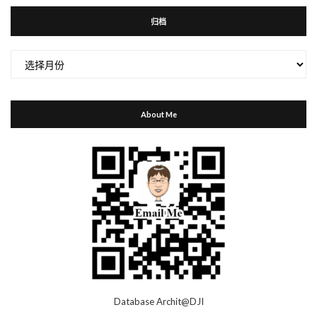
归档
归
档
About Me
Database Archit@DJI