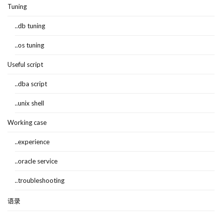
Tuning
..db tuning
..os tuning
Useful script
..dba script
..unix shell
Working case
..experience
..oracle service
..troubleshooting
语录