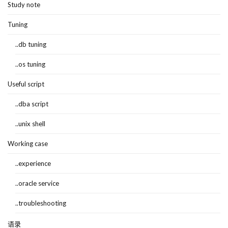
Study note
Tuning
..db tuning
..os tuning
Useful script
..dba script
..unix shell
Working case
..experience
..oracle service
..troubleshooting
语录