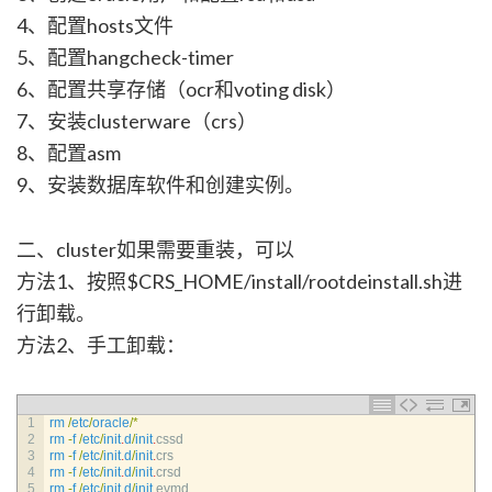
4、配置hosts文件
5、配置hangcheck-timer
6、配置共享存储（ocr和voting disk）
7、安装clusterware（crs）
8、配置asm
9、安装数据库软件和创建实例。
二、cluster如果需要重装，可以
方法1、按照$CRS_HOME/install/rootdeinstall.sh进
行卸载。
方法2、手工卸载：
1
rm
/
etc
/
oracle
/
*
2
rm
-
f
/
etc
/
init
.
d
/
init
.
cssd
3
rm
-
f
/
etc
/
init
.
d
/
init
.
crs
4
rm
-
f
/
etc
/
init
.
d
/
init
.
crsd
5
rm
-
f
/
etc
/
init
.
d
/
init
.
evmd