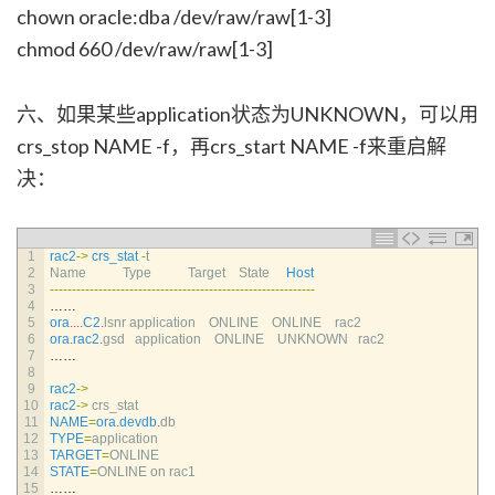
chown oracle:dba /dev/raw/raw[1-3]
chmod 660 /dev/raw/raw[1-3]
六、如果某些application状态为UNKNOWN，可以用
crs_stop NAME -f，再crs_start NAME -f来重启解
决：
1
rac2
->
crs_stat
-
t
2
Name           
Type           
Target    
State     
Host
3
--
--
--
--
--
--
--
--
--
--
--
--
--
--
--
--
--
--
--
--
--
--
--
--
--
--
--
--
--
--
4
……
5
ora
.
.
.
.
C2
.
lsnr 
application    
ONLINE    
ONLINE    
rac2        
6
ora
.
rac2
.
gsd   
application    
ONLINE    
UNKNOWN   
rac2
7
……
8
9
rac2
->
10
rac2
->
crs_stat
11
NAME
=
ora
.
devdb
.
db
12
TYPE
=
application
13
TARGET
=
ONLINE
14
STATE
=
ONLINE 
on 
rac1
15
……