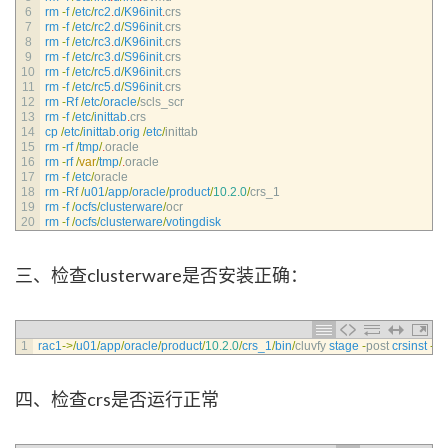
6
rm
-
f
/
etc
/
rc2
.
d
/
K96init
.
crs
7
rm
-
f
/
etc
/
rc2
.
d
/
S96init
.
crs
8
rm
-
f
/
etc
/
rc3
.
d
/
K96init
.
crs
9
rm
-
f
/
etc
/
rc3
.
d
/
S96init
.
crs
10
rm
-
f
/
etc
/
rc5
.
d
/
K96init
.
crs
11
rm
-
f
/
etc
/
rc5
.
d
/
S96init
.
crs
12
rm
-
Rf
/
etc
/
oracle
/
scls_scr
13
rm
-
f
/
etc
/
inittab
.
crs
14
cp
/
etc
/
inittab
.
orig
/
etc
/
inittab
15
rm
-
rf
/
tmp
/
.
oracle  
16
rm
-
rf
/
var
/
tmp
/
.
oracle
17
rm
-
f
/
etc
/
oracle
18
rm
-
Rf
/
u01
/
app
/
oracle
/
product
/
10.2.0
/
crs_1
19
rm
-
f
/
ocfs
/
clusterware
/
ocr
20
rm
-
f
/
ocfs
/
clusterware
/
votingdisk
三、检查clusterware是否安装正确：
1
rac1
->
/
u01
/
app
/
oracle
/
product
/
10.2.0
/
crs_1
/
bin
/
cluvfy 
stage
-
post 
crsinst
-
n
四、检查crs是否运行正常