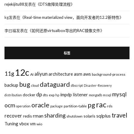
rejekijitu88
发表在《
DTS故障处理流程
》
kg
发表在《
Real-time materialized view，面向开发者的12.2新特性
》
李曰福
发表在《
如何还原virtualbox导出的RAC镜像文件
》
标签
12c
11g
aliyun
asm
architecture
aws
AI
background-process
bug
dataguard
backup
cloud
dbscript
Disaster-Recovery
mysql
dp
impdp
listener
docker
dts
exp
distribution
hp
mongodb
mssql
rac
pg
oracle
ocm
partition-table
rds
operation
package
travel
sharding
recover
rman
sqlplus
redis
solaris
shutdown
Tuning
vbox
vm
wio