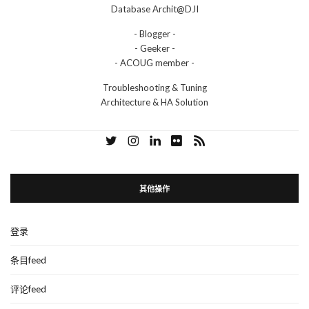
Database Archit@DJI
- Blogger -
- Geeker -
- ACOUG member -
Troubleshooting & Tuning
Architecture & HA Solution
其他操作
登录
条目feed
评论feed