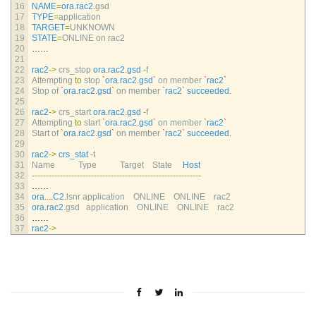
16
NAME
=
ora
.
rac2
.
gsd
17
TYPE
=
application
18
TARGET
=
UNKNOWN
19
STATE
=
ONLINE 
on 
rac2
20
……
21
22
rac2
->
crs_stop 
ora
.
rac2
.
gsd
-
f
23
Attempting 
to
stop
`
ora
.
rac2
.
gsd
`
on 
member
`
rac2
`
24
Stop 
of
`
ora
.
rac2
.
gsd
`
on 
member
`
rac2
`
succeeded
.
25
26
rac2
->
crs_start 
ora
.
rac2
.
gsd
-
f
27
Attempting 
to
start
`
ora
.
rac2
.
gsd
`
on 
member
`
rac2
`
28
Start 
of
`
ora
.
rac2
.
gsd
`
on 
member
`
rac2
`
succeeded
.
29
30
rac2
->
crs_stat
-
t
31
Name           
Type           
Target    
State     
Host
32
--
--
--
--
--
--
--
--
--
--
--
--
--
--
--
--
--
--
--
--
--
--
--
--
--
--
--
--
--
--
33
……
34
ora
.
.
.
.
C2
.
lsnr 
application    
ONLINE    
ONLINE    
rac2        
35
ora
.
rac2
.
gsd   
application    
ONLINE    
ONLINE    
rac2
36
……
37
rac2
->