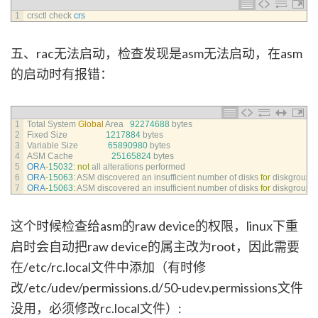
1
crsctl 
check 
crs
五、rac无法启动，检查发现是asm无法启动，在asm
的启动时有报错：
1
Total 
System 
Global
Area
92274688
bytes
2
Fixed 
Size
1217884
bytes
3
Variable 
Size
65890980
bytes
4
ASM 
Cache
25165824
bytes
5
ORA
-
15032
:
not
all 
alterations 
performed
6
ORA
-
15063
:
ASM 
discovered 
an 
insufficient 
number 
of 
disks 
for
diskgroup
"
7
ORA
-
15063
:
ASM 
discovered 
an 
insufficient 
number 
of 
disks 
for
diskgroup
"
这个时候检查给asm的raw device的权限，linux下重
启时会自动把raw device的属主改为root，因此需要
在/etc/rc.local文件中添加（有时修
改/etc/udev/permissions.d/50-udev.permissions文件
没用，必须修改rc.local文件）: