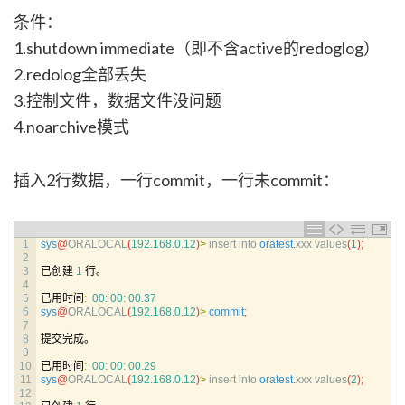
条件：
1.shutdown immediate（即不含active的redoglog）
2.redolog全部丢失
3.控制文件，数据文件没问题
4.noarchive模式
插入2行数据，一行commit，一行未commit：
1
sys
@
ORALOCAL
(
192.168.0.12
)
>
insert 
into 
oratest
.
xxx 
values
(
1
)
;
2
3
已创建
1
行。
4
5
已用时间
:
00
:
00
:
00.37
6
sys
@
ORALOCAL
(
192.168.0.12
)
>
commit
;
7
8
提交完成。
9
10
已用时间
:
00
:
00
:
00.29
11
sys
@
ORALOCAL
(
192.168.0.12
)
>
insert 
into 
oratest
.
xxx 
values
(
2
)
;
12