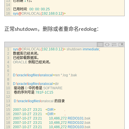
13
已创建
1
行。
14
15
已用时间
:
00
:
00
:
00.25
16
sys
@
ORALOCAL
(
192.168.0.12
)
>
正常shutdown，删除或者重命名redolog：
1
sys
@
ORALOCAL
(
192.168.0.12
)
>
shutdown 
immediate
;
2
数据库已经关闭。
3
已经卸载数据库。
4
ORACLE
例程已经关闭。
5
6
7
D
:
\
oracle
\
logfiles
\
oralocal
>
ren *
.
log *
.
bak
8
9
D
:
\
oracle
\
logfiles
\
oralocal
>
dir
10
驱动器
D
中的卷是
SOFTWARE
11
卷的序列号是
781F
-
1C15
12
13
D
:
\
oracle
\
logfiles
\
oralocal
的目录
14
15
2007
-
10
-
27
23
:
21
<
DIR
>
.
16
2007
-
10
-
27
23
:
21
<
DIR
>
.
.
17
2007
-
10
-
27
23
:
21
10
,
486
,
272
REDO101
.
bak
18
2007
-
10
-
27
23
:
21
10
,
486
,
272
REDO102
.
bak
19
2007
-
10
-
27
23
:
21
10
,
486
,
272
REDO103
.
bak