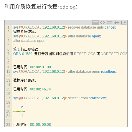
利用介质恢复进行恢复redolog：
1
sys
@
ORALOCAL
(
192.168.0.12
)
>
recover 
database 
until 
cancel
;
2
完成介质恢复。
3
sys
@
ORALOCAL
(
192.168.0.12
)
>
alter 
database 
open
;
4
alter 
database 
open
5
*
6
第
1
行出现错误
:
7
ORA
-
01589
:
要打开数据库则必须使用
RESETLOGS
或
NORESETLOGS
选
8
9
10
已用时间
:
00
:
00
:
01.00
11
sys
@
ORALOCAL
(
192.168.0.12
)
>
alter 
database 
open 
resetlogs
;
12
13
数据库已更改。
14
15
已用时间
:
00
:
00
:
46.74
16
17
sys
@
ORALOCAL
(
192.168.0.12
)
>
select *
from 
oratest
.
xxx
;
18
19
A
20
--
--
--
--
--
21
1
22
23
已用时间
:
00
:
00
:
00.08