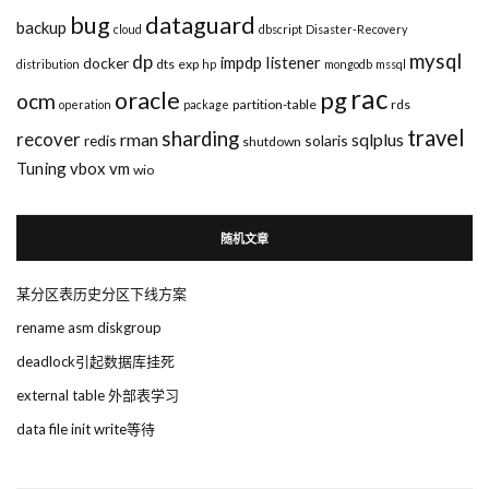
bug
dataguard
backup
cloud
dbscript
Disaster-Recovery
mysql
dp
impdp
listener
docker
dts
exp
distribution
hp
mongodb
mssql
rac
pg
oracle
ocm
partition-table
rds
operation
package
travel
sharding
recover
rman
sqlplus
redis
solaris
shutdown
Tuning
vbox
vm
wio
随机文章
某分区表历史分区下线方案
rename asm diskgroup
deadlock引起数据库挂死
external table 外部表学习
data file init write等待