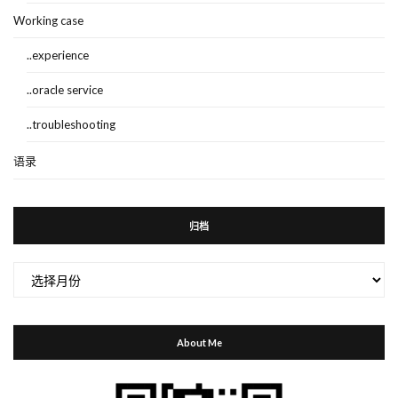
Working case
..experience
..oracle service
..troubleshooting
语录
归档
归
档
About Me