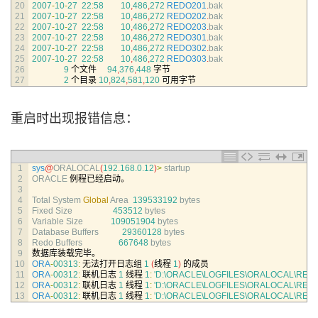
20
2007
-
10
-
27
22
:
58
10
,
486
,
272
REDO201
.
bak
21
2007
-
10
-
27
22
:
58
10
,
486
,
272
REDO202
.
bak
22
2007
-
10
-
27
22
:
58
10
,
486
,
272
REDO203
.
bak
23
2007
-
10
-
27
22
:
58
10
,
486
,
272
REDO301
.
bak
24
2007
-
10
-
27
22
:
58
10
,
486
,
272
REDO302
.
bak
25
2007
-
10
-
27
22
:
58
10
,
486
,
272
REDO303
.
bak
26
9
个文件
94
,
376
,
448
字节
27
2
个目录
10
,
824
,
581
,
120
可用字节
重启时出现报错信息：
1
sys
@
ORALOCAL
(
192.168.0.12
)
>
startup
2
ORACLE
例程已经启动。
3
4
Total 
System 
Global
Area
139533192
bytes
5
Fixed 
Size
453512
bytes
6
Variable 
Size
109051904
bytes
7
Database 
Buffers
29360128
bytes
8
Redo 
Buffers
667648
bytes
9
数据库装载完毕。
10
ORA
-
00313
:
无法打开日志组
1
(
线程
1
)
的成员
11
ORA
-
00312
:
联机日志
1
线程
1
:
'D:\ORACLE\LOGFILES\ORALOCAL\REDO
12
ORA
-
00312
:
联机日志
1
线程
1
:
'D:\ORACLE\LOGFILES\ORALOCAL\REDO
13
ORA
-
00312
:
联机日志
1
线程
1
:
'D:\ORACLE\LOGFILES\ORALOCAL\REDO