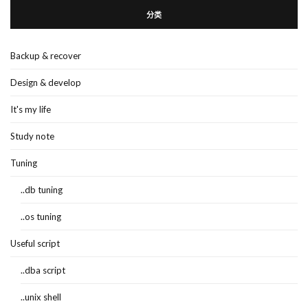
分类
Backup & recover
Design & develop
It's my life
Study note
Tuning
..db tuning
..os tuning
Useful script
..dba script
..unix shell