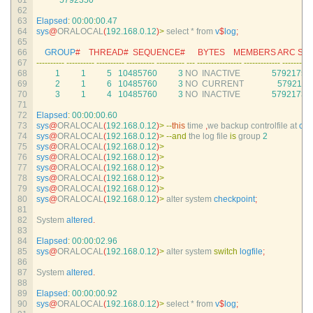
61
5792350
62
63
Elapsed
:
00
:
00
:
00.47
64
sys
@
ORALOCAL
(
192.168.0.12
)
>
select *
from
v
$
log
;
65
66
GROUP
#    THREAD#  SEQUENCE#      BYTES    MEMBERS ARC STAT
67
--
--
--
--
--
--
--
--
--
--
--
--
--
--
--
--
--
--
--
--
--
--
--
--
--
--
-
--
--
--
--
--
--
--
--
--
--
--
--
--
--
-
--
--
--
--
-
68
1
1
5
10485760
3
NO  
INACTIVE
5792175
3
69
2
1
6
10485760
3
NO  
CURRENT
5792177
70
3
1
4
10485760
3
NO  
INACTIVE
5792173
3
71
72
Elapsed
:
00
:
00
:
00.60
73
sys
@
ORALOCAL
(
192.168.0.12
)
>
--
this
time
,
we 
backup 
controlfile 
at 
che
74
sys
@
ORALOCAL
(
192.168.0.12
)
>
--
and
the 
log 
file 
is
group
2
75
sys
@
ORALOCAL
(
192.168.0.12
)
>
76
sys
@
ORALOCAL
(
192.168.0.12
)
>
77
sys
@
ORALOCAL
(
192.168.0.12
)
>
78
sys
@
ORALOCAL
(
192.168.0.12
)
>
79
sys
@
ORALOCAL
(
192.168.0.12
)
>
80
sys
@
ORALOCAL
(
192.168.0.12
)
>
alter 
system 
checkpoint
;
81
82
System 
altered
.
83
84
Elapsed
:
00
:
00
:
02.96
85
sys
@
ORALOCAL
(
192.168.0.12
)
>
alter 
system 
switch
logfile
;
86
87
System 
altered
.
88
89
Elapsed
:
00
:
00
:
00.92
90
sys
@
ORALOCAL
(
192.168.0.12
)
>
select *
from
v
$
log
;