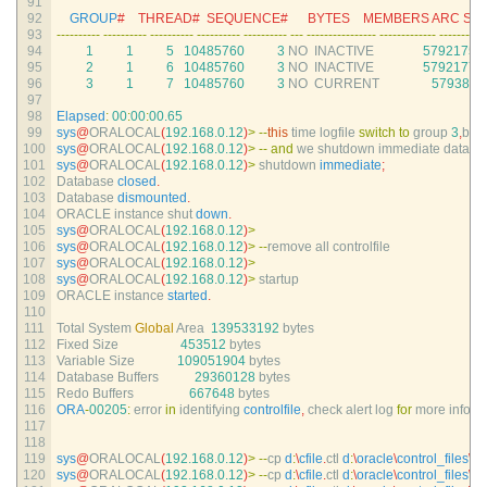
91
92
GROUP
#    THREAD#  SEQUENCE#      BYTES    MEMBERS ARC STAT
93
--
--
--
--
--
--
--
--
--
--
--
--
--
--
--
--
--
--
--
--
--
--
--
--
--
--
-
--
--
--
--
--
--
--
--
--
--
--
--
--
--
-
--
--
--
--
-
94
1
1
5
10485760
3
NO  
INACTIVE
5792175
3
95
2
1
6
10485760
3
NO  
INACTIVE
5792177
3
96
3
1
7
10485760
3
NO  
CURRENT
5793848
97
98
Elapsed
:
00
:
00
:
00.65
99
sys
@
ORALOCAL
(
192.168.0.12
)
>
--
this
time 
logfile 
switch
to
group
3
,
but 
100
sys
@
ORALOCAL
(
192.168.0.12
)
>
--
and
we 
shutdown 
immediate 
databa
101
sys
@
ORALOCAL
(
192.168.0.12
)
>
shutdown 
immediate
;
102
Database 
closed
.
103
Database 
dismounted
.
104
ORACLE 
instance 
shut 
down
.
105
sys
@
ORALOCAL
(
192.168.0.12
)
>
106
sys
@
ORALOCAL
(
192.168.0.12
)
>
--
remove 
all 
controlfile
107
sys
@
ORALOCAL
(
192.168.0.12
)
>
108
sys
@
ORALOCAL
(
192.168.0.12
)
>
startup
109
ORACLE 
instance 
started
.
110
111
Total 
System 
Global
Area
139533192
bytes
112
Fixed 
Size
453512
bytes
113
Variable 
Size
109051904
bytes
114
Database 
Buffers
29360128
bytes
115
Redo 
Buffers
667648
bytes
116
ORA
-
00205
:
error 
in
identifying 
controlfile
,
check 
alert 
log 
for
more 
info
117
118
119
sys
@
ORALOCAL
(
192.168.0.12
)
>
--
cp
d
:
\
cfile
.
ctl
d
:
\
oracle
\
control_files
\
or
120
sys
@
ORALOCAL
(
192.168.0.12
)
>
--
cp
d
:
\
cfile
.
ctl
d
:
\
oracle
\
control_files
\
or