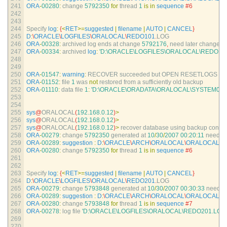
241
ORA
-
00280
:
change
5792350
for
thread
1
is
in
sequence
#6
242
243
244
Specify 
log
:
{
<
RET
>=
suggested
|
filename
|
AUTO
|
CANCEL
}
245
D
:
\
ORACLE
\
LOGFILES
\
ORALOCAL
\
REDO101
.
LOG
246
ORA
-
00328
:
archived 
log 
ends 
at 
change
5792176
,
need 
later 
change
5
247
ORA
-
00334
:
archived 
log
:
'D:\ORACLE\LOGFILES\ORALOCAL\REDO101
248
249
250
ORA
-
01547
:
warning
:
RECOVER 
succeeded 
but 
OPEN 
RESETLOGS 
wo
251
ORA
-
01152
:
file
1
was 
not
restored 
from
a
sufficiently 
old 
backup
252
ORA
-
01110
:
data 
file
1
:
'D:\ORACLE\ORADATA\ORALOCAL\SYSTEM01.
253
254
255
sys
@
ORALOCAL
(
192.168.0.12
)
>
256
sys
@
ORALOCAL
(
192.168.0.12
)
>
257
sys
@
ORALOCAL
(
192.168.0.12
)
>
recover 
database 
using 
backup 
control
258
ORA
-
00279
:
change
5792350
generated 
at
10
/
30
/
2007
00
:
20
:
11
needed
259
ORA
-
00289
:
suggestion
:
D
:
\
ORACLE
\
ARCH
\
ORALOCAL
\
ORALOCAL_0
260
ORA
-
00280
:
change
5792350
for
thread
1
is
in
sequence
#6
261
262
263
Specify 
log
:
{
<
RET
>=
suggested
|
filename
|
AUTO
|
CANCEL
}
264
D
:
\
ORACLE
\
LOGFILES
\
ORALOCAL
\
REDO201
.
LOG
265
ORA
-
00279
:
change
5793848
generated 
at
10
/
30
/
2007
00
:
30
:
33
needed
266
ORA
-
00289
:
suggestion
:
D
:
\
ORACLE
\
ARCH
\
ORALOCAL
\
ORALOCAL_0
267
ORA
-
00280
:
change
5793848
for
thread
1
is
in
sequence
#7
268
ORA
-
00278
:
log 
file
'D:\ORACLE\LOGFILES\ORALOCAL\REDO201.LOG'
269
270