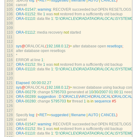
103
Specify 
log
:
{
<
RET
>=
suggested
|
filename
|
AUTO
|
CANCEL
}
104
cancel
105
ORA
-
01547
:
warning
:
RECOVER 
succeeded 
but 
OPEN 
RESETLOGS 
wo
106
ORA
-
01152
:
file
1
was 
not
restored 
from
a
sufficiently 
old 
backup
107
ORA
-
01110
:
data 
file
1
:
'D:\ORACLE\ORADATA\ORALOCAL\SYSTEM01.
108
109
110
ORA
-
01112
:
media 
recovery 
not
started
111
112
113
sys
@
ORALOCAL
(
192.168.0.12
)
>
alter 
database 
open 
resetlogs
;
114
alter 
database 
open 
resetlogs
115
*
116
ERROR 
at 
line
1
:
117
ORA
-
01152
:
file
1
was 
not
restored 
from
a
sufficiently 
old 
backup
118
ORA
-
01110
:
data 
file
1
:
'D:\ORACLE\ORADATA\ORALOCAL\SYSTEM01.
119
120
121
Elapsed
:
00
:
00
:
02.27
122
sys
@
ORALOCAL
(
192.168.0.12
)
>
recover 
database 
using 
backup 
control
123
ORA
-
00279
:
change
5795703
generated 
at
10
/
30
/
2007
01
:
00
:
11
needed
124
ORA
-
00289
:
suggestion
:
D
:
\
ORACLE
\
ARCH
\
ORALOCAL
\
ORALOCAL_0
125
ORA
-
00280
:
change
5795703
for
thread
1
is
in
sequence
#5
126
127
128
Specify 
log
:
{
<
RET
>=
suggested
|
filename
|
AUTO
|
CANCEL
}
129
cancel
130
ORA
-
01547
:
warning
:
RECOVER 
succeeded 
but 
OPEN 
RESETLOGS 
wo
131
ORA
-
01152
:
file
1
was 
not
restored 
from
a
sufficiently 
old 
backup
132
ORA
-
01110
:
data 
file
1
:
'D:\ORACLE\ORADATA\ORALOCAL\SYSTEM01.