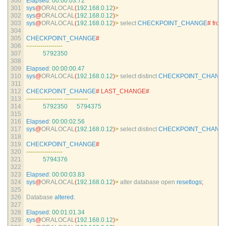
300
Elapsed
:
00
:
00
:
03.72
301
sys
@
ORALOCAL
(
192.168.0.12
)
>
302
sys
@
ORALOCAL
(
192.168.0.12
)
>
303
sys
@
ORALOCAL
(
192.168.0.12
)
>
select 
CHECKPOINT_CHANGE
# from
304
305
CHECKPOINT_CHANGE
#
306
--
--
--
--
--
--
--
--
--
307
5792350
308
309
Elapsed
:
00
:
00
:
00.47
310
sys
@
ORALOCAL
(
192.168.0.12
)
>
select 
distinct 
CHECKPOINT_CHANG
311
312
CHECKPOINT_CHANGE
# LAST_CHANGE#
313
--
--
--
--
--
--
--
--
--
--
--
--
--
--
--
314
5792350
5794375
315
316
Elapsed
:
00
:
00
:
02.56
317
sys
@
ORALOCAL
(
192.168.0.12
)
>
select 
distinct 
CHECKPOINT_CHANG
318
319
CHECKPOINT_CHANGE
#
320
--
--
--
--
--
--
--
--
--
321
5794376
322
323
Elapsed
:
00
:
00
:
03.83
324
sys
@
ORALOCAL
(
192.168.0.12
)
>
alter 
database 
open 
resetlogs
;
325
326
Database 
altered
.
327
328
Elapsed
:
00
:
01
:
01.34
329
sys
@
ORALOCAL
(
192.168.0.12
)
>