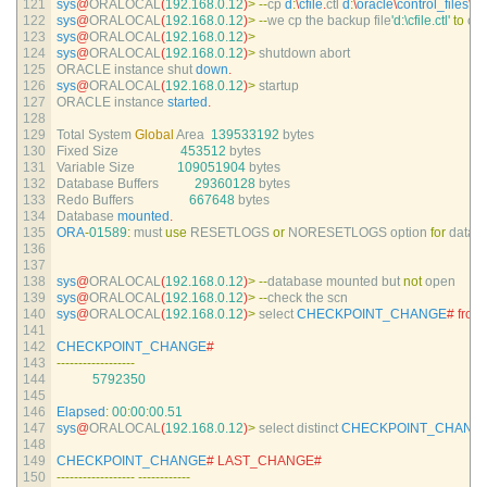
121
sys
@
ORALOCAL
(
192.168.0.12
)
>
--
cp
d
:
\
cfile
.
ctl
d
:
\
oracle
\
control_files
\
or
122
sys
@
ORALOCAL
(
192.168.0.12
)
>
--
we 
cp 
the 
backup 
file
'd:\cfile.ctl'
to
con
123
sys
@
ORALOCAL
(
192.168.0.12
)
>
124
sys
@
ORALOCAL
(
192.168.0.12
)
>
shutdown 
abort
125
ORACLE 
instance 
shut 
down
.
126
sys
@
ORALOCAL
(
192.168.0.12
)
>
startup
127
ORACLE 
instance 
started
.
128
129
Total 
System 
Global
Area
139533192
bytes
130
Fixed 
Size
453512
bytes
131
Variable 
Size
109051904
bytes
132
Database 
Buffers
29360128
bytes
133
Redo 
Buffers
667648
bytes
134
Database 
mounted
.
135
ORA
-
01589
:
must 
use
RESETLOGS 
or
NORESETLOGS 
option 
for
datab
136
137
138
sys
@
ORALOCAL
(
192.168.0.12
)
>
--
database 
mounted 
but 
not
open
139
sys
@
ORALOCAL
(
192.168.0.12
)
>
--
check 
the 
scn
140
sys
@
ORALOCAL
(
192.168.0.12
)
>
select 
CHECKPOINT_CHANGE
# from
141
142
CHECKPOINT_CHANGE
#
143
--
--
--
--
--
--
--
--
--
144
5792350
145
146
Elapsed
:
00
:
00
:
00.51
147
sys
@
ORALOCAL
(
192.168.0.12
)
>
select 
distinct 
CHECKPOINT_CHANG
148
149
CHECKPOINT_CHANGE
# LAST_CHANGE#
150
--
--
--
--
--
--
--
--
--
--
--
--
--
--
--