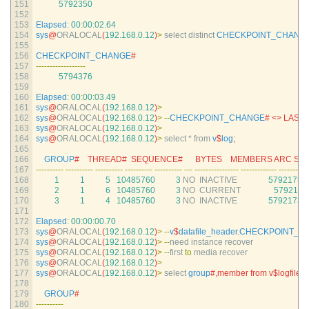
151
5792350
152
153
Elapsed
:
00
:
00
:
02.64
154
sys
@
ORALOCAL
(
192.168.0.12
)
>
select 
distinct 
CHECKPOINT_CHANG
155
156
CHECKPOINT_CHANGE
#
157
--
--
--
--
--
--
--
--
--
158
5794376
159
160
Elapsed
:
00
:
00
:
03.49
161
sys
@
ORALOCAL
(
192.168.0.12
)
>
162
sys
@
ORALOCAL
(
192.168.0.12
)
>
--
CHECKPOINT_CHANGE
# <> LAST
163
sys
@
ORALOCAL
(
192.168.0.12
)
>
164
sys
@
ORALOCAL
(
192.168.0.12
)
>
select *
from
v
$
log
;
165
166
GROUP
#    THREAD#  SEQUENCE#      BYTES    MEMBERS ARC STAT
167
--
--
--
--
--
--
--
--
--
--
--
--
--
--
--
--
--
--
--
--
--
--
--
--
--
--
-
--
--
--
--
--
--
--
--
--
--
--
--
--
--
-
--
--
--
--
-
168
1
1
5
10485760
3
NO  
INACTIVE
5792175
3
169
2
1
6
10485760
3
NO  
CURRENT
5792177
170
3
1
4
10485760
3
NO  
INACTIVE
5792173
3
171
172
Elapsed
:
00
:
00
:
00.70
173
sys
@
ORALOCAL
(
192.168.0.12
)
>
--
v
$
datafile_header
.
CHECKPOINT_C
174
sys
@
ORALOCAL
(
192.168.0.12
)
>
--
need 
instance 
recover
175
sys
@
ORALOCAL
(
192.168.0.12
)
>
--
first 
to
media 
recover
176
sys
@
ORALOCAL
(
192.168.0.12
)
>
177
sys
@
ORALOCAL
(
192.168.0.12
)
>
select 
group
#,member from v$logfile or
178
179
GROUP
#
180
--
--
--
--
--