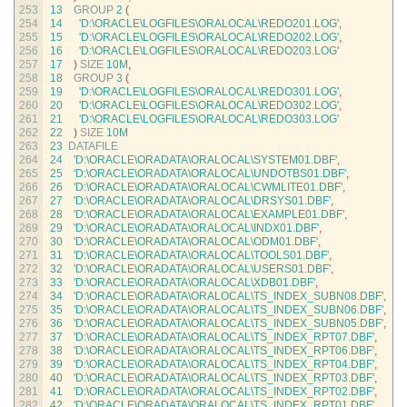
253
13
GROUP
2
(
254
14
'D:\ORACLE\LOGFILES\ORALOCAL\REDO201.LOG'
,
255
15
'D:\ORACLE\LOGFILES\ORALOCAL\REDO202.LOG'
,
256
16
'D:\ORACLE\LOGFILES\ORALOCAL\REDO203.LOG'
257
17
)
SIZE
10M
,
258
18
GROUP
3
(
259
19
'D:\ORACLE\LOGFILES\ORALOCAL\REDO301.LOG'
,
260
20
'D:\ORACLE\LOGFILES\ORALOCAL\REDO302.LOG'
,
261
21
'D:\ORACLE\LOGFILES\ORALOCAL\REDO303.LOG'
262
22
)
SIZE
10M
263
23
DATAFILE
264
24
'D:\ORACLE\ORADATA\ORALOCAL\SYSTEM01.DBF'
,
265
25
'D:\ORACLE\ORADATA\ORALOCAL\UNDOTBS01.DBF'
,
266
26
'D:\ORACLE\ORADATA\ORALOCAL\CWMLITE01.DBF'
,
267
27
'D:\ORACLE\ORADATA\ORALOCAL\DRSYS01.DBF'
,
268
28
'D:\ORACLE\ORADATA\ORALOCAL\EXAMPLE01.DBF'
,
269
29
'D:\ORACLE\ORADATA\ORALOCAL\INDX01.DBF'
,
270
30
'D:\ORACLE\ORADATA\ORALOCAL\ODM01.DBF'
,
271
31
'D:\ORACLE\ORADATA\ORALOCAL\TOOLS01.DBF'
,
272
32
'D:\ORACLE\ORADATA\ORALOCAL\USERS01.DBF'
,
273
33
'D:\ORACLE\ORADATA\ORALOCAL\XDB01.DBF'
,
274
34
'D:\ORACLE\ORADATA\ORALOCAL\TS_INDEX_SUBN08.DBF'
,
275
35
'D:\ORACLE\ORADATA\ORALOCAL\TS_INDEX_SUBN06.DBF'
,
276
36
'D:\ORACLE\ORADATA\ORALOCAL\TS_INDEX_SUBN05.DBF'
,
277
37
'D:\ORACLE\ORADATA\ORALOCAL\TS_INDEX_RPT07.DBF'
,
278
38
'D:\ORACLE\ORADATA\ORALOCAL\TS_INDEX_RPT06.DBF'
,
279
39
'D:\ORACLE\ORADATA\ORALOCAL\TS_INDEX_RPT04.DBF'
,
280
40
'D:\ORACLE\ORADATA\ORALOCAL\TS_INDEX_RPT03.DBF'
,
281
41
'D:\ORACLE\ORADATA\ORALOCAL\TS_INDEX_RPT02.DBF'
,
282
42
'D:\ORACLE\ORADATA\ORALOCAL\TS_INDEX_RPT01.DBF'
,