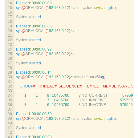
14
Elapsed
:
00
:
00
:
00.09
15
sys
@
ORALOCAL
(
192.168.0.12
)
>
alter 
system 
switch
logfile
;
16
17
System 
altered
.
18
19
Elapsed
:
00
:
00
:
00.86
20
sys
@
ORALOCAL
(
192.168.0.12
)
>
/
21
22
System 
altered
.
23
24
Elapsed
:
00
:
00
:
00.92
25
sys
@
ORALOCAL
(
192.168.0.12
)
>
/
26
27
System 
altered
.
28
29
Elapsed
:
00
:
00
:
06.14
30
sys
@
ORALOCAL
(
192.168.0.12
)
>
select *
from
v
$
log
;
31
32
GROUP
#    THREAD#  SEQUENCE#      BYTES    MEMBERS ARC STAT
33
--
--
--
--
--
--
--
--
--
--
--
--
--
--
--
--
--
--
--
--
--
--
--
--
--
--
-
--
--
--
--
--
--
--
--
--
--
--
--
--
--
-
--
--
--
--
-
34
1
1
8
10485760
3
NO  
CURRENT
5795958
35
2
1
7
10485760
3
NO  
INACTIVE
5795954
3
36
3
1
6
10485760
3
NO  
INACTIVE
5795952
3
37
38
Elapsed
:
00
:
00
:
00.69
39
sys
@
ORALOCAL
(
192.168.0.12
)
>
alter 
system 
switch
logfile
;
40
41
System 
altered
.
42
43
Elapsed
:
00
:
00
:
00.93