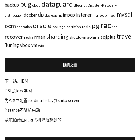
bug
dataguard
backup
cloud
dbscript
Disaster-Recovery
mysql
dp
impdp
listener
docker
dts
exp
distribution
hp
mongodb
mssql
rac
pg
oracle
ocm
partition-table
rds
operation
package
travel
sharding
recover
rman
sqlplus
redis
solaris
shutdown
Tuning
vbox
vm
wio
随机文章
下一站，IBM
DSI 之lock学习
为AIX中配置sendmail relay到smtp server
instance不随机启动
从航拍萧山机场飞机降落想到的……