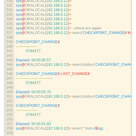
330
sys
@
ORALOCAL
(
192.168.0.12
)
>
331
sys
@
ORALOCAL
(
192.168.0.12
)
>
332
sys
@
ORALOCAL
(
192.168.0.12
)
>
333
sys
@
ORALOCAL
(
192.168.0.12
)
>
334
sys
@
ORALOCAL
(
192.168.0.12
)
>
335
sys
@
ORALOCAL
(
192.168.0.12
)
>
336
sys
@
ORALOCAL
(
192.168.0.12
)
>
--
check 
scn 
again
337
sys
@
ORALOCAL
(
192.168.0.12
)
>
select 
CHECKPOINT_CHANGE
# from
338
339
CHECKPOINT_CHANGE
#
340
--
--
--
--
--
--
--
--
--
341
5794377
342
343
Elapsed
:
00
:
00
:
00.57
344
sys
@
ORALOCAL
(
192.168.0.12
)
>
select 
distinct 
CHECKPOINT_CHANG
345
346
CHECKPOINT_CHANGE
# LAST_CHANGE#
347
--
--
--
--
--
--
--
--
--
--
--
--
--
--
--
348
5794377
349
350
Elapsed
:
00
:
00
:
05.70
351
sys
@
ORALOCAL
(
192.168.0.12
)
>
select 
distinct 
CHECKPOINT_CHANG
352
353
CHECKPOINT_CHANGE
#
354
--
--
--
--
--
--
--
--
--
355
5794377
356
357
Elapsed
:
00
:
00
:
01.80
358
sys
@
ORALOCAL
(
192.168.0.12
)
>
select *
from
v
$
log
;
359