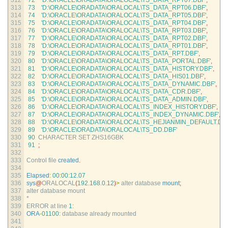
312
72
'D:\ORACLE\ORADATA\ORALOCAL\TS_DATA_RPT07.DBF'
,
313
73
'D:\ORACLE\ORADATA\ORALOCAL\TS_DATA_RPT06.DBF'
,
314
74
'D:\ORACLE\ORADATA\ORALOCAL\TS_DATA_RPT05.DBF'
,
315
75
'D:\ORACLE\ORADATA\ORALOCAL\TS_DATA_RPT04.DBF'
,
316
76
'D:\ORACLE\ORADATA\ORALOCAL\TS_DATA_RPT03.DBF'
,
317
77
'D:\ORACLE\ORADATA\ORALOCAL\TS_DATA_RPT02.DBF'
,
318
78
'D:\ORACLE\ORADATA\ORALOCAL\TS_DATA_RPT01.DBF'
,
319
79
'D:\ORACLE\ORADATA\ORALOCAL\TS_DATA_RPT.DBF'
,
320
80
'D:\ORACLE\ORADATA\ORALOCAL\TS_DATA_PORTAL.DBF'
,
321
81
'D:\ORACLE\ORADATA\ORALOCAL\TS_DATA_HISTORY.DBF'
,
322
82
'D:\ORACLE\ORADATA\ORALOCAL\TS_DATA_HIS01.DBF'
,
323
83
'D:\ORACLE\ORADATA\ORALOCAL\TS_DATA_DYNAMIC.DBF'
,
324
84
'D:\ORACLE\ORADATA\ORALOCAL\TS_DATA_CDR.DBF'
,
325
85
'D:\ORACLE\ORADATA\ORALOCAL\TS_DATA_ADMIN.DBF'
,
326
86
'D:\ORACLE\ORADATA\ORALOCAL\TS_INDEX_HISTORY.DBF'
,
327
87
'D:\ORACLE\ORADATA\ORALOCAL\TS_INDEX_DYNAMIC.DBF'
,
328
88
'D:\ORACLE\ORADATA\ORALOCAL\TS_HEJIANMIN_DEFAULT.DBF
329
89
'D:\ORACLE\ORADATA\ORALOCAL\TS_DD.DBF'
330
90
CHARACTER 
SET 
ZHS16GBK
331
91
;
332
333
Control 
file 
created
.
334
335
Elapsed
:
00
:
00
:
12.07
336
sys
@
ORALOCAL
(
192.168.0.12
)
>
alter 
database 
mount
;
337
alter 
database 
mount
338
*
339
ERROR 
at 
line
1
:
340
ORA
-
01100
:
database 
already 
mounted
341