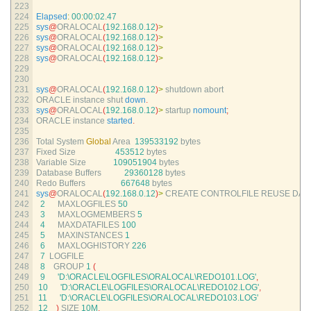
223
224
Elapsed
:
00
:
00
:
02.47
225
sys
@
ORALOCAL
(
192.168.0.12
)
>
226
sys
@
ORALOCAL
(
192.168.0.12
)
>
227
sys
@
ORALOCAL
(
192.168.0.12
)
>
228
sys
@
ORALOCAL
(
192.168.0.12
)
>
229
230
231
sys
@
ORALOCAL
(
192.168.0.12
)
>
shutdown 
abort
232
ORACLE 
instance 
shut 
down
.
233
sys
@
ORALOCAL
(
192.168.0.12
)
>
startup 
nomount
;
234
ORACLE 
instance 
started
.
235
236
Total 
System 
Global
Area
139533192
bytes
237
Fixed 
Size
453512
bytes
238
Variable 
Size
109051904
bytes
239
Database 
Buffers
29360128
bytes
240
Redo 
Buffers
667648
bytes
241
sys
@
ORALOCAL
(
192.168.0.12
)
>
CREATE 
CONTROLFILE 
REUSE 
DAT
242
2
MAXLOGFILES
50
243
3
MAXLOGMEMBERS
5
244
4
MAXDATAFILES
100
245
5
MAXINSTANCES
1
246
6
MAXLOGHISTORY
226
247
7
LOGFILE
248
8
GROUP
1
(
249
9
'D:\ORACLE\LOGFILES\ORALOCAL\REDO101.LOG'
,
250
10
'D:\ORACLE\LOGFILES\ORALOCAL\REDO102.LOG'
,
251
11
'D:\ORACLE\LOGFILES\ORALOCAL\REDO103.LOG'
252
12
)
SIZE
10M
,