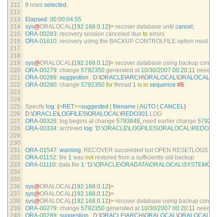
211
9
rows 
selected
.
212
213
Elapsed
:
00
:
00
:
04.55
214
sys
@
ORALOCAL
(
192.168.0.12
)
>
recover 
database 
until 
cancel
;
215
ORA
-
00283
:
recovery 
session 
canceled 
due 
to
errors
216
ORA
-
01610
:
recovery 
using 
the 
BACKUP 
CONTROLFILE 
option 
must 
be
217
218
219
sys
@
ORALOCAL
(
192.168.0.12
)
>
recover 
database 
using 
backup 
control
220
ORA
-
00279
:
change
5792350
generated 
at
10
/
30
/
2007
00
:
20
:
11
needed
221
ORA
-
00289
:
suggestion
:
D
:
\
ORACLE
\
ARCH
\
ORALOCAL
\
ORALOCAL_0
222
ORA
-
00280
:
change
5792350
for
thread
1
is
in
sequence
#6
223
224
225
Specify 
log
:
{
<
RET
>=
suggested
|
filename
|
AUTO
|
CANCEL
}
226
D
:
\
ORACLE
\
LOGFILES
\
ORALOCAL
\
REDO301
.
LOG
227
ORA
-
00326
:
log 
begins 
at 
change
5793848
,
need 
earlier 
change
57923
228
ORA
-
00334
:
archived 
log
:
'D:\ORACLE\LOGFILES\ORALOCAL\REDO301
229
230
231
ORA
-
01547
:
warning
:
RECOVER 
succeeded 
but 
OPEN 
RESETLOGS 
wo
232
ORA
-
01152
:
file
1
was 
not
restored 
from
a
sufficiently 
old 
backup
233
ORA
-
01110
:
data 
file
1
:
'D:\ORACLE\ORADATA\ORALOCAL\SYSTEM01.
234
235
236
sys
@
ORALOCAL
(
192.168.0.12
)
>
237
sys
@
ORALOCAL
(
192.168.0.12
)
>
238
sys
@
ORALOCAL
(
192.168.0.12
)
>
recover 
database 
using 
backup 
control
239
ORA
-
00279
:
change
5792350
generated 
at
10
/
30
/
2007
00
:
20
:
11
needed
240
ORA
-
00289
:
suggestion
:
D
:
\
ORACLE
\
ARCH
\
ORALOCAL
\
ORALOCAL_0