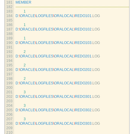
181
MEMBER
182
--
--
--
--
--
--
--
--
--
--
--
--
--
--
--
--
--
--
--
--
--
--
--
--
--
--
--
--
--
--
--
--
--
--
--
--
--
--
--
--
--
--
--
--
--
--
--
--
--
-
183
1
184
D
:
\
ORACLE
\
LOGFILES
\
ORALOCAL
\
REDO101
.
LOG
185
186
1
187
D
:
\
ORACLE
\
LOGFILES
\
ORALOCAL
\
REDO102
.
LOG
188
189
1
190
D
:
\
ORACLE
\
LOGFILES
\
ORALOCAL
\
REDO103
.
LOG
191
192
2
193
D
:
\
ORACLE
\
LOGFILES
\
ORALOCAL
\
REDO201
.
LOG
194
195
2
196
D
:
\
ORACLE
\
LOGFILES
\
ORALOCAL
\
REDO202
.
LOG
197
198
2
199
D
:
\
ORACLE
\
LOGFILES
\
ORALOCAL
\
REDO203
.
LOG
200
201
3
202
D
:
\
ORACLE
\
LOGFILES
\
ORALOCAL
\
REDO301
.
LOG
203
204
3
205
D
:
\
ORACLE
\
LOGFILES
\
ORALOCAL
\
REDO302
.
LOG
206
207
3
208
D
:
\
ORACLE
\
LOGFILES
\
ORALOCAL
\
REDO303
.
LOG
209
210