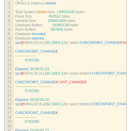
2
ORACLE 
instance 
started
.
3
4
Total 
System 
Global
Area
139533192
bytes
5
Fixed 
Size
453512
bytes
6
Variable 
Size
109051904
bytes
7
Database 
Buffers
29360128
bytes
8
Redo 
Buffers
667648
bytes
9
Database 
mounted
.
10
Database 
opened
.
11
sys
@
ORALOCAL
(
192.168.0.12
)
>
select 
CHECKPOINT_CHANGE
# from
12
13
CHECKPOINT_CHANGE
#
14
--
--
--
--
--
--
--
--
--
15
5792350
16
17
Elapsed
:
00
:
00
:
01.63
18
sys
@
ORALOCAL
(
192.168.0.12
)
>
select 
distinct 
CHECKPOINT_CHANG
19
20
CHECKPOINT_CHANGE
# LAST_CHANGE#
21
--
--
--
--
--
--
--
--
--
--
--
--
--
--
--
22
5792350
23
24
Elapsed
:
00
:
00
:
05.32
25
sys
@
ORALOCAL
(
192.168.0.12
)
>
select 
distinct 
CHECKPOINT_CHANG
26
27
CHECKPOINT_CHANGE
#
28
--
--
--
--
--
--
--
--
--
29
5792350
30
31
Elapsed
:
00
:
00
:
01.72