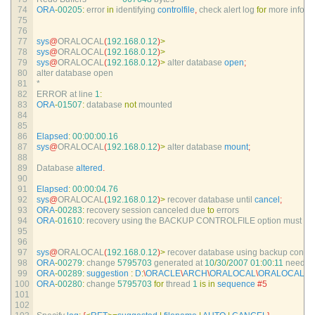
74
ORA
-
00205
:
error 
in
identifying 
controlfile
,
check 
alert 
log 
for
more 
info
75
76
77
sys
@
ORALOCAL
(
192.168.0.12
)
>
78
sys
@
ORALOCAL
(
192.168.0.12
)
>
79
sys
@
ORALOCAL
(
192.168.0.12
)
>
alter 
database 
open
;
80
alter 
database 
open
81
*
82
ERROR 
at 
line
1
:
83
ORA
-
01507
:
database 
not
mounted
84
85
86
Elapsed
:
00
:
00
:
00.16
87
sys
@
ORALOCAL
(
192.168.0.12
)
>
alter 
database 
mount
;
88
89
Database 
altered
.
90
91
Elapsed
:
00
:
00
:
04.76
92
sys
@
ORALOCAL
(
192.168.0.12
)
>
recover 
database 
until 
cancel
;
93
ORA
-
00283
:
recovery 
session 
canceled 
due 
to
errors
94
ORA
-
01610
:
recovery 
using 
the 
BACKUP 
CONTROLFILE 
option 
must 
be
95
96
97
sys
@
ORALOCAL
(
192.168.0.12
)
>
recover 
database 
using 
backup 
control
98
ORA
-
00279
:
change
5795703
generated 
at
10
/
30
/
2007
01
:
00
:
11
needed
99
ORA
-
00289
:
suggestion
:
D
:
\
ORACLE
\
ARCH
\
ORALOCAL
\
ORALOCAL_0
100
ORA
-
00280
:
change
5795703
for
thread
1
is
in
sequence
#5
101
102