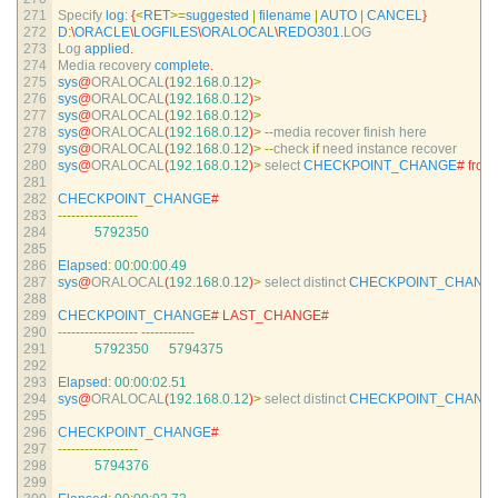
271
Specify 
log
:
{
<
RET
>=
suggested
|
filename
|
AUTO
|
CANCEL
}
272
D
:
\
ORACLE
\
LOGFILES
\
ORALOCAL
\
REDO301
.
LOG
273
Log 
applied
.
274
Media 
recovery 
complete
.
275
sys
@
ORALOCAL
(
192.168.0.12
)
>
276
sys
@
ORALOCAL
(
192.168.0.12
)
>
277
sys
@
ORALOCAL
(
192.168.0.12
)
>
278
sys
@
ORALOCAL
(
192.168.0.12
)
>
--
media 
recover 
finish 
here
279
sys
@
ORALOCAL
(
192.168.0.12
)
>
--
check 
if
need 
instance 
recover
280
sys
@
ORALOCAL
(
192.168.0.12
)
>
select 
CHECKPOINT_CHANGE
# from
281
282
CHECKPOINT_CHANGE
#
283
--
--
--
--
--
--
--
--
--
284
5792350
285
286
Elapsed
:
00
:
00
:
00.49
287
sys
@
ORALOCAL
(
192.168.0.12
)
>
select 
distinct 
CHECKPOINT_CHANG
288
289
CHECKPOINT_CHANGE
# LAST_CHANGE#
290
--
--
--
--
--
--
--
--
--
--
--
--
--
--
--
291
5792350
5794375
292
293
Elapsed
:
00
:
00
:
02.51
294
sys
@
ORALOCAL
(
192.168.0.12
)
>
select 
distinct 
CHECKPOINT_CHANG
295
296
CHECKPOINT_CHANGE
#
297
--
--
--
--
--
--
--
--
--
298
5794376
299