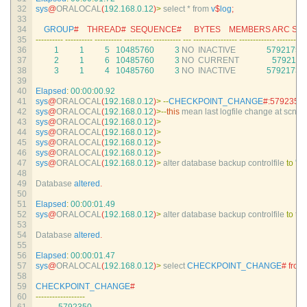
32
sys
@
ORALOCAL
(
192.168.0.12
)
>
select *
from
v
$
log
;
33
34
GROUP
#    THREAD#  SEQUENCE#      BYTES    MEMBERS ARC STAT
35
--
--
--
--
--
--
--
--
--
--
--
--
--
--
--
--
--
--
--
--
--
--
--
--
--
--
-
--
--
--
--
--
--
--
--
--
--
--
--
--
--
-
--
--
--
--
-
36
1
1
5
10485760
3
NO  
INACTIVE
5792175
3
37
2
1
6
10485760
3
NO  
CURRENT
5792177
38
3
1
4
10485760
3
NO  
INACTIVE
5792173
3
39
40
Elapsed
:
00
:
00
:
00.92
41
sys
@
ORALOCAL
(
192.168.0.12
)
>
--
CHECKPOINT_CHANGE
#:5792350
42
sys
@
ORALOCAL
(
192.168.0.12
)
>
--
this
mean 
last 
logfile 
change 
at 
scn
5
43
sys
@
ORALOCAL
(
192.168.0.12
)
>
44
sys
@
ORALOCAL
(
192.168.0.12
)
>
45
sys
@
ORALOCAL
(
192.168.0.12
)
>
46
sys
@
ORALOCAL
(
192.168.0.12
)
>
47
sys
@
ORALOCAL
(
192.168.0.12
)
>
alter 
database 
backup 
controlfile 
to
'd:\
48
49
Database 
altered
.
50
51
Elapsed
:
00
:
00
:
01.49
52
sys
@
ORALOCAL
(
192.168.0.12
)
>
alter 
database 
backup 
controlfile 
to
tra
53
54
Database 
altered
.
55
56
Elapsed
:
00
:
00
:
01.47
57
sys
@
ORALOCAL
(
192.168.0.12
)
>
select 
CHECKPOINT_CHANGE
# from
58
59
CHECKPOINT_CHANGE
#
60
--
--
--
--
--
--
--
--
--