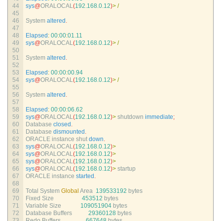
44
sys
@
ORALOCAL
(
192.168.0.12
)
>
/
45
46
System 
altered
.
47
48
Elapsed
:
00
:
00
:
01.11
49
sys
@
ORALOCAL
(
192.168.0.12
)
>
/
50
51
System 
altered
.
52
53
Elapsed
:
00
:
00
:
00.94
54
sys
@
ORALOCAL
(
192.168.0.12
)
>
/
55
56
System 
altered
.
57
58
Elapsed
:
00
:
00
:
06.62
59
sys
@
ORALOCAL
(
192.168.0.12
)
>
shutdown 
immediate
;
60
Database 
closed
.
61
Database 
dismounted
.
62
ORACLE 
instance 
shut 
down
.
63
sys
@
ORALOCAL
(
192.168.0.12
)
>
64
sys
@
ORALOCAL
(
192.168.0.12
)
>
65
sys
@
ORALOCAL
(
192.168.0.12
)
>
66
sys
@
ORALOCAL
(
192.168.0.12
)
>
startup
67
ORACLE 
instance 
started
.
68
69
Total 
System 
Global
Area
139533192
bytes
70
Fixed 
Size
453512
bytes
71
Variable 
Size
109051904
bytes
72
Database 
Buffers
29360128
bytes
73
Redo 
Buffers
667648
bytes