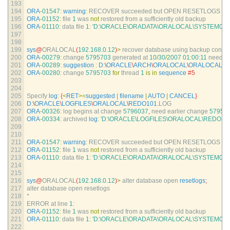
193
194
ORA
-
01547
:
warning
:
RECOVER 
succeeded 
but 
OPEN 
RESETLOGS 
wo
195
ORA
-
01152
:
file
1
was 
not
restored 
from
a
sufficiently 
old 
backup
196
ORA
-
01110
:
data 
file
1
:
'D:\ORACLE\ORADATA\ORALOCAL\SYSTEM01.
197
198
199
sys
@
ORALOCAL
(
192.168.0.12
)
>
recover 
database 
using 
backup 
control
200
ORA
-
00279
:
change
5795703
generated 
at
10
/
30
/
2007
01
:
00
:
11
needed
201
ORA
-
00289
:
suggestion
:
D
:
\
ORACLE
\
ARCH
\
ORALOCAL
\
ORALOCAL_0
202
ORA
-
00280
:
change
5795703
for
thread
1
is
in
sequence
#5
203
204
205
Specify 
log
:
{
<
RET
>=
suggested
|
filename
|
AUTO
|
CANCEL
}
206
D
:
\
ORACLE
\
LOGFILES
\
ORALOCAL
\
REDO101
.
LOG
207
ORA
-
00326
:
log 
begins 
at 
change
5796037
,
need 
earlier 
change
57957
208
ORA
-
00334
:
archived 
log
:
'D:\ORACLE\LOGFILES\ORALOCAL\REDO101
209
210
211
ORA
-
01547
:
warning
:
RECOVER 
succeeded 
but 
OPEN 
RESETLOGS 
wo
212
ORA
-
01152
:
file
1
was 
not
restored 
from
a
sufficiently 
old 
backup
213
ORA
-
01110
:
data 
file
1
:
'D:\ORACLE\ORADATA\ORALOCAL\SYSTEM01.
214
215
216
sys
@
ORALOCAL
(
192.168.0.12
)
>
alter 
database 
open 
resetlogs
;
217
alter 
database 
open 
resetlogs
218
*
219
ERROR 
at 
line
1
:
220
ORA
-
01152
:
file
1
was 
not
restored 
from
a
sufficiently 
old 
backup
221
ORA
-
01110
:
data 
file
1
:
'D:\ORACLE\ORADATA\ORALOCAL\SYSTEM01.
222