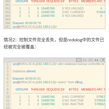
360
GROUP
#    THREAD#  SEQUENCE#      BYTES    MEMBERS ARC STAT
361
--
--
--
--
--
--
--
--
--
--
--
--
--
--
--
--
--
--
--
--
--
--
--
--
--
--
-
--
--
--
--
--
--
--
--
--
--
--
--
--
--
-
--
--
--
--
-
362
1
1
0
10485760
3
YES 
UNUSED
0
363
2
1
1
10485760
3
NO  
CURRENT
5794376
364
3
1
0
10485760
3
YES 
UNUSED
0
365
366
Elapsed
:
00
:
00
:
00.79
367
sys
@
ORALOCAL
(
192.168.0.12
)
>
情况2：控制文件完全丢失，但是redolog中的文件已
经被完全被覆盖：
1
sys
@
ORALOCAL
(
192.168.0.12
)
>
alter 
database 
backup 
controlfile 
to
'd:\
2
3
Database 
altered
.
4
5
Elapsed
:
00
:
00
:
01.01
6
sys
@
ORALOCAL
(
192.168.0.12
)
>
select *
from
v
$
log
;
7
8
GROUP
#    THREAD#  SEQUENCE#      BYTES    MEMBERS ARC STAT
9
--
--
--
--
--
--
--
--
--
--
--
--
--
--
--
--
--
--
--
--
--
--
--
--
--
--
-
--
--
--
--
--
--
--
--
--
--
--
--
--
--
-
--
--
--
--
-
10
1
1
5
10485760
3
NO  
CURRENT
5795700
11
2
1
4
10485760
3
NO  
INACTIVE
5795630
3
12
3
1
3
10485760
3
NO  
INACTIVE
5795627
3
13