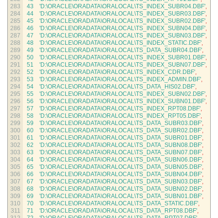
283
43
'D:\ORACLE\ORADATA\ORALOCAL\TS_INDEX_SUBR04.DBF'
,
284
44
'D:\ORACLE\ORADATA\ORALOCAL\TS_INDEX_SUBR03.DBF'
,
285
45
'D:\ORACLE\ORADATA\ORALOCAL\TS_INDEX_SUBR02.DBF'
,
286
46
'D:\ORACLE\ORADATA\ORALOCAL\TS_INDEX_SUBN04.DBF'
,
287
47
'D:\ORACLE\ORADATA\ORALOCAL\TS_INDEX_SUBN03.DBF'
,
288
48
'D:\ORACLE\ORADATA\ORALOCAL\TS_INDEX_STATIC.DBF'
,
289
49
'D:\ORACLE\ORADATA\ORALOCAL\TS_DATA_SUBR04.DBF'
,
290
50
'D:\ORACLE\ORADATA\ORALOCAL\TS_INDEX_SUBR01.DBF'
,
291
51
'D:\ORACLE\ORADATA\ORALOCAL\TS_INDEX_SUBN07.DBF'
,
292
52
'D:\ORACLE\ORADATA\ORALOCAL\TS_INDEX_CDR.DBF'
,
293
53
'D:\ORACLE\ORADATA\ORALOCAL\TS_INDEX_ADMIN.DBF'
,
294
54
'D:\ORACLE\ORADATA\ORALOCAL\TS_DATA_HIS02.DBF'
,
295
55
'D:\ORACLE\ORADATA\ORALOCAL\TS_INDEX_SUBN02.DBF'
,
296
56
'D:\ORACLE\ORADATA\ORALOCAL\TS_INDEX_SUBN01.DBF'
,
297
57
'D:\ORACLE\ORADATA\ORALOCAL\TS_INDEX_RPT08.DBF'
,
298
58
'D:\ORACLE\ORADATA\ORALOCAL\TS_INDEX_RPT05.DBF'
,
299
59
'D:\ORACLE\ORADATA\ORALOCAL\TS_DATA_SUBR03.DBF'
,
300
60
'D:\ORACLE\ORADATA\ORALOCAL\TS_DATA_SUBR02.DBF'
,
301
61
'D:\ORACLE\ORADATA\ORALOCAL\TS_DATA_SUBR01.DBF'
,
302
62
'D:\ORACLE\ORADATA\ORALOCAL\TS_DATA_SUBN08.DBF'
,
303
63
'D:\ORACLE\ORADATA\ORALOCAL\TS_DATA_SUBN07.DBF'
,
304
64
'D:\ORACLE\ORADATA\ORALOCAL\TS_DATA_SUBN06.DBF'
,
305
65
'D:\ORACLE\ORADATA\ORALOCAL\TS_DATA_SUBN05.DBF'
,
306
66
'D:\ORACLE\ORADATA\ORALOCAL\TS_DATA_SUBN04.DBF'
,
307
67
'D:\ORACLE\ORADATA\ORALOCAL\TS_DATA_SUBN03.DBF'
,
308
68
'D:\ORACLE\ORADATA\ORALOCAL\TS_DATA_SUBN02.DBF'
,
309
69
'D:\ORACLE\ORADATA\ORALOCAL\TS_DATA_SUBN01.DBF'
,
310
70
'D:\ORACLE\ORADATA\ORALOCAL\TS_DATA_STATIC.DBF'
,
311
71
'D:\ORACLE\ORADATA\ORALOCAL\TS_DATA_RPT08.DBF'
,