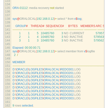
133
134
135
ORA
-
01112
:
media 
recovery 
not
started
136
137
138
sys
@
ORALOCAL
(
192.168.0.12
)
>
select *
from
v
$
log
;
139
140
GROUP
#    THREAD#  SEQUENCE#      BYTES    MEMBERS ARC STAT
141
--
--
--
--
--
--
--
--
--
--
--
--
--
--
--
--
--
--
--
--
--
--
--
--
--
--
-
--
--
--
--
--
--
--
--
--
--
--
--
--
--
-
--
--
--
--
-
142
1
1
5
10485760
3
NO  
CURRENT
5795700
143
2
1
4
10485760
3
NO  
INACTIVE
5795630
3
144
3
1
3
10485760
3
NO  
INACTIVE
5795627
3
145
146
Elapsed
:
00
:
00
:
00.71
147
sys
@
ORALOCAL
(
192.168.0.12
)
>
select 
member 
from
v
$
logfile
148
2
/
149
150
MEMBER
151
--
--
--
--
--
--
--
--
--
--
--
--
--
--
--
--
--
--
--
--
--
--
--
--
--
--
--
--
--
--
--
--
--
--
--
--
--
--
--
--
--
--
--
--
--
--
--
--
--
-
152
D
:
\
ORACLE
\
LOGFILES
\
ORALOCAL
\
REDO301
.
LOG
153
D
:
\
ORACLE
\
LOGFILES
\
ORALOCAL
\
REDO201
.
LOG
154
D
:
\
ORACLE
\
LOGFILES
\
ORALOCAL
\
REDO101
.
LOG
155
D
:
\
ORACLE
\
LOGFILES
\
ORALOCAL
\
REDO102
.
LOG
156
D
:
\
ORACLE
\
LOGFILES
\
ORALOCAL
\
REDO103
.
LOG
157
D
:
\
ORACLE
\
LOGFILES
\
ORALOCAL
\
REDO202
.
LOG
158
D
:
\
ORACLE
\
LOGFILES
\
ORALOCAL
\
REDO203
.
LOG
159
D
:
\
ORACLE
\
LOGFILES
\
ORALOCAL
\
REDO302
.
LOG
160
D
:
\
ORACLE
\
LOGFILES
\
ORALOCAL
\
REDO303
.
LOG
161
162
9
rows 
selected
.