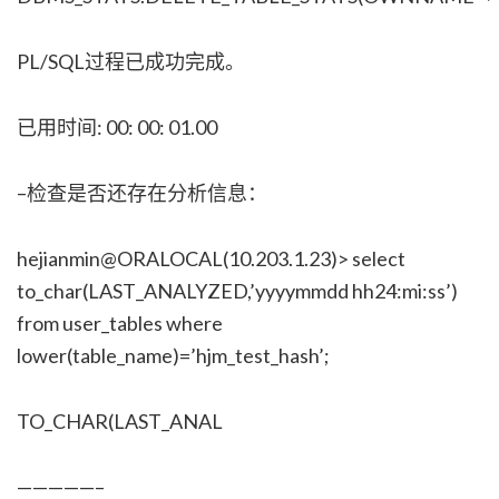
PL/SQL过程已成功完成。
已用时间: 00: 00: 01.00
–检查是否还存在分析信息：
hejianmin@ORALOCAL(10.203.1.23)> select
to_char(LAST_ANALYZED,’yyyymmdd hh24:mi:ss’)
from user_tables where
lower(table_name)=’hjm_test_hash’;
TO_CHAR(LAST_ANAL
—————–