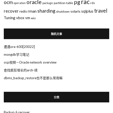
rac
pg
oracle
ocm
partition-table
rds
operation
package
travel
sharding
recover
rman
sqlplus
redis
solaris
shutdown
Tuning
vbox
vm
wio
随机文章
遭遇ora-600[20022]
mongdb学习笔记
ocp视频－Oracle network overview
查找疯狂增长的arch-续
dbms_backup_restore也不是那么常用嘛
分类
Backup & recover