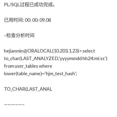
PL/SQL过程已成功完成。
已用时间: 00: 00: 09.08
–检查分析时间
hejianmin@ORALOCAL(10.203.1.23)> select
to_char(LAST_ANALYZED,’yyyymmdd hh24:mi:ss’)
from user_tables where
lower(table_name)=’hjm_test_hash’;
TO_CHAR(LAST_ANAL
—————–