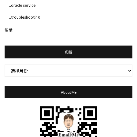
..oracle service
..troubleshooting
语录
归档
归
档
About Me