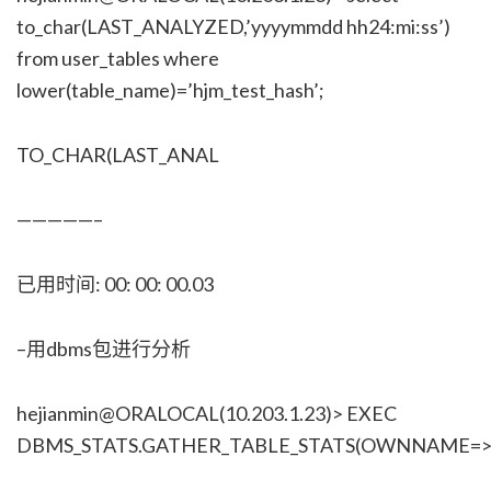
to_char(LAST_ANALYZED,’yyyymmdd hh24:mi:ss’)
from user_tables where
lower(table_name)=’hjm_test_hash’;
TO_CHAR(LAST_ANAL
—————–
已用时间: 00: 00: 00.03
–用dbms包进行分析
hejianmin@ORALOCAL(10.203.1.23)> EXEC
DBMS_STATS.GATHER_TABLE_STATS(OWNNAME=>’