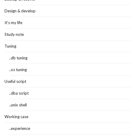
Design & develop
It's my life
Study note
Tuning
..db tuning
..os tuning
Useful script
..dba script
..unix shell
Working case
..experience