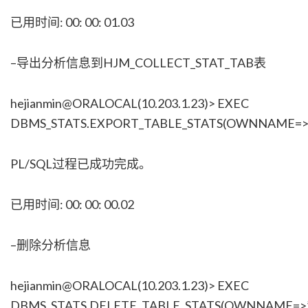
已用时间: 00: 00: 01.03
–导出分析信息到HJM_COLLECT_STAT_TAB表
hejianmin@ORALOCAL(10.203.1.23)> EXEC
DBMS_STATS.EXPORT_TABLE_STATS(OWNNAME=>’H
PL/SQL过程已成功完成。
已用时间: 00: 00: 00.02
–删除分析信息
hejianmin@ORALOCAL(10.203.1.23)> EXEC
DBMS_STATS.DELETE_TABLE_STATS(OWNNAME=>’