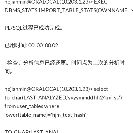
hejianmin@ORALOCAL(10.203.1.23)> EXEC
DBMS_STATS.IMPORT_TABLE_STATS(OWNNAME=>’H
PL/SQL过程已成功完成。
已用时间: 00: 00: 00.02
–检查，分析信息已经还原。时间点为上次的分析时
间。
hejianmin@ORALOCAL(10.203.1.23)> select
to_char(LAST_ANALYZED,’yyyymmdd hh24:mi:ss’)
from user_tables where
lower(table_name)=’hjm_test_hash’;
TO_CHAR(LAST_ANAL