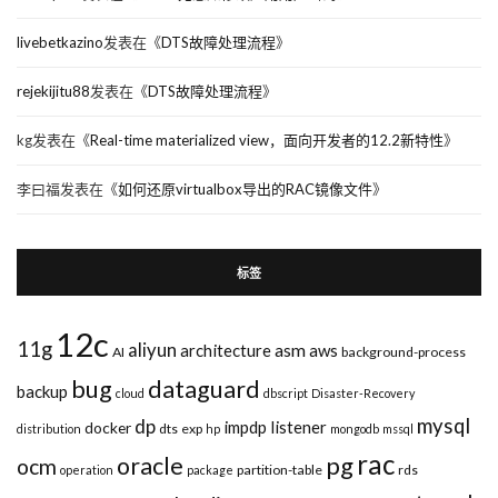
livebetkazino
发表在《
DTS故障处理流程
》
rejekijitu88
发表在《
DTS故障处理流程
》
kg
发表在《
Real-time materialized view，面向开发者的12.2新特性
》
李曰福
发表在《
如何还原virtualbox导出的RAC镜像文件
》
标签
12c
11g
aliyun
asm
architecture
aws
AI
background-process
bug
dataguard
backup
cloud
dbscript
Disaster-Recovery
mysql
dp
impdp
listener
docker
dts
exp
distribution
hp
mongodb
mssql
rac
pg
oracle
ocm
partition-table
rds
operation
package