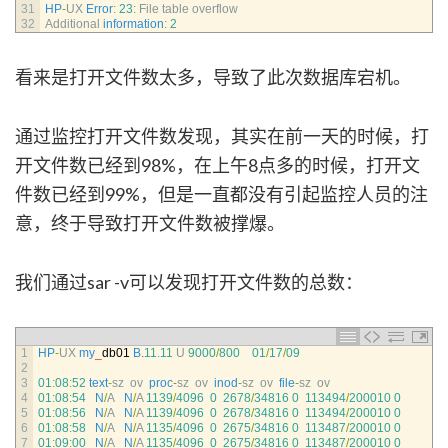
31
HP
-
UX 
Error
:
23
:
File 
table 
overflow
32
Additional 
information
:
2
看来是打开文件数太多，导致了此次数据库宕机。
通过监控打开文件数发现，其实在前一天的时候，打
开文件数已经到98%，在上午8点多的时候，打开文
件数已经到99%，但是一直都没有引起监控人员的注
意，终于导致打开文件数被撑爆。
我们通过sar -v可以发现打开文件数的总数：
1
HP
-
UX 
my
_
db01
B
.
11.11
U
9000
/
800
01
/
17
/
09
2
3
01
:
08
:
52
text
-
sz  
ov  
proc
-
sz  
ov  
inod
-
sz  
ov  
file
-
sz  
ov
4
01
:
08
:
54
N
/
A
N
/
A
1139
/
4096
0
2678
/
34816
0
113494
/
200010
0
5
01
:
08
:
56
N
/
A
N
/
A
1139
/
4096
0
2678
/
34816
0
113494
/
200010
0
6
01
:
08
:
58
N
/
A
N
/
A
1135
/
4096
0
2675
/
34816
0
113487
/
200010
0
7
01
:
09
:
00
N
/
A
N
/
A
1135
/
4096
0
2675
/
34816
0
113487
/
200010
0