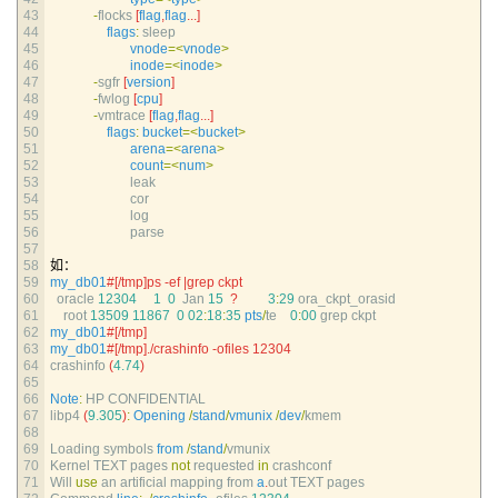
43
-
flocks
[
flag
,
flag
.
.
.
]
44
flags
:
sleep
45
vnode
=
<
vnode
>
46
inode
=
<
inode
>
47
-
sgfr
[
version
]
48
-
fwlog
[
cpu
]
49
-
vmtrace
[
flag
,
flag
.
.
.
]
50
flags
:
bucket
=
<
bucket
>
51
arena
=
<
arena
>
52
count
=
<
num
>
53
leak
54
cor
55
log
56
parse
57
58
如：
59
my_db01
#[/tmp]ps -ef |grep ckpt
60
oracle
12304
1
0
Jan
15
?
3
:
29
ora_ckpt_orasid
61
root
13509
11867
0
02
:
18
:
35
pts
/
te
0
:
00
grep 
ckpt
62
my_db01
#[/tmp]
63
my_db01
#[/tmp]./crashinfo -ofiles 12304
64
crashinfo
(
4.74
)
65
66
Note
:
HP 
CONFIDENTIAL
67
libp4
(
9.305
)
:
Opening
/
stand
/
vmunix
/
dev
/
kmem
68
69
Loading 
symbols 
from
/
stand
/
vmunix
70
Kernel 
TEXT 
pages 
not
requested 
in
crashconf
71
Will 
use
an 
artificial 
mapping 
from
a
.
out 
TEXT 
pages