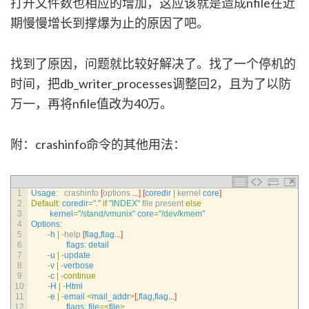
打开文件数也相应的增加，这应该就是造成nfile在近
期慢慢增长到撑爆为止的原因了吧。
找到了原因，问题就比较好解决了。找了一个停机的
时间，把db_writer_processes调整回2，且为了以防
万一，再将nfile值改为40万。
附：crashinfo命令的其他用法：
1
Usage
:
crashinfo
[
options
.
.
.
]
[
coredir
|
kernel 
core
]
2
Default
:
coredir
=
"."
if
"INDEX"
file 
present 
else
3
kernel
=
"/stand/vmunix"
core
=
"/dev/kmem"
4
Options
:
5
-
h
|
-
help
[
flag
,
flag
.
.
.
]
6
flags
:
detail
7
-
u
|
-
update
8
-
v
|
-
verbose
9
-
c
|
-
continue
10
-
H
|
-
Html
11
-
e
|
-
email
<
mail_addr
>
[
,
flag
,
flag
.
.
.
]
12
flags
:
file
=
<
file
>