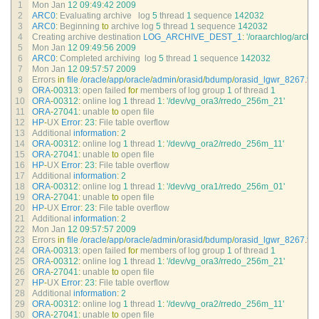
1
Mon 
Jan
12
09
:
49
:
42
2009
2
ARC0
:
Evaluating 
archive   
log
5
thread
1
sequence
142032
3
ARC0
:
Beginning 
to
archive 
log
5
thread
1
sequence
142032
4
Creating 
archive 
destination 
LOG_ARCHIVE_DEST_1
:
'/oraarchlog/arch
5
Mon 
Jan
12
09
:
49
:
56
2009
6
ARC0
:
Completed 
archiving  
log
5
thread
1
sequence
142032
7
Mon 
Jan
12
09
:
57
:
57
2009
8
Errors 
in
file
/
oracle
/
app
/
oracle
/
admin
/
orasid
/
bdump
/
orasid_lgwr_8267
.
trc
:
9
ORA
-
00313
:
open 
failed 
for
members 
of 
log 
group
1
of 
thread
1
10
ORA
-
00312
:
online 
log
1
thread
1
:
'/dev/vg_ora3/rredo_256m_21'
11
ORA
-
27041
:
unable 
to
open 
file
12
HP
-
UX 
Error
:
23
:
File 
table 
overflow
13
Additional 
information
:
2
14
ORA
-
00312
:
online 
log
1
thread
1
:
'/dev/vg_ora2/rredo_256m_11'
15
ORA
-
27041
:
unable 
to
open 
file
16
HP
-
UX 
Error
:
23
:
File 
table 
overflow
17
Additional 
information
:
2
18
ORA
-
00312
:
online 
log
1
thread
1
:
'/dev/vg_ora1/rredo_256m_01'
19
ORA
-
27041
:
unable 
to
open 
file
20
HP
-
UX 
Error
:
23
:
File 
table 
overflow
21
Additional 
information
:
2
22
Mon 
Jan
12
09
:
57
:
57
2009
23
Errors 
in
file
/
oracle
/
app
/
oracle
/
admin
/
orasid
/
bdump
/
orasid_lgwr_8267
.
trc
:
24
ORA
-
00313
:
open 
failed 
for
members 
of 
log 
group
1
of 
thread
1
25
ORA
-
00312
:
online 
log
1
thread
1
:
'/dev/vg_ora3/rredo_256m_21'
26
ORA
-
27041
:
unable 
to
open 
file
27
HP
-
UX 
Error
:
23
:
File 
table 
overflow
28
Additional 
information
:
2
29
ORA
-
00312
:
online 
log
1
thread
1
:
'/dev/vg_ora2/rredo_256m_11'
30
ORA
-
27041
:
unable 
to
open 
file