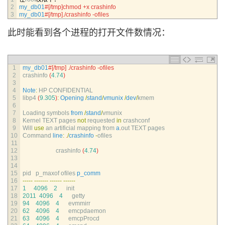
2
my_db01
#[/tmp]chmod +x crashinfo
3
my_db01
#[/tmp]./crashinfo -ofiles
此时能看到各个进程的打开文件数情况：
1
my_db01
#[/tmp] ./crashinfo -ofiles
2
crashinfo
(
4.74
)
3
4
Note
:
HP 
CONFIDENTIAL
5
libp4
(
9.305
)
:
Opening
/
stand
/
vmunix
/
dev
/
kmem
6
7
Loading 
symbols 
from
/
stand
/
vmunix
8
Kernel 
TEXT 
pages 
not
requested 
in
crashconf
9
Will 
use
an 
artificial 
mapping 
from
a
.
out 
TEXT 
pages
10
Command 
line
:
.
/
crashinfo
-
ofiles 
11
12
crashinfo
(
4.74
)
13
14
15
pid   
p_maxof 
ofiles 
p_comm
16
--
--
-
--
--
--
-
--
--
--
--
--
--
17
1
4096
2
init
18
2011
4096
4
getty
19
94
4096
4
evmmirr
20
62
4096
4
emcpdaemon
21
63
4096
4
emcpProcd