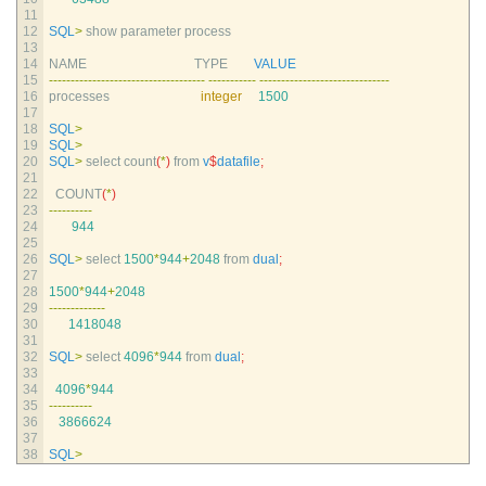
11
12
SQL
>
show 
parameter 
process
13
14
NAME                                 
TYPE        
VALUE
15
--
--
--
--
--
--
--
--
--
--
--
--
--
--
--
--
--
--
--
--
--
--
--
-
--
--
--
--
--
--
--
--
--
--
--
--
--
--
--
16
processes                            
integer
1500
17
18
SQL
>
19
SQL
>
20
SQL
>
select 
count
(
*
)
from
v
$
datafile
;
21
22
COUNT
(
*
)
23
--
--
--
--
--
24
944
25
26
SQL
>
select
1500
*
944
+
2048
from 
dual
;
27
28
1500
*
944
+
2048
29
--
--
--
--
--
--
-
30
1418048
31
32
SQL
>
select
4096
*
944
from 
dual
;
33
34
4096
*
944
35
--
--
--
--
--
36
3866624
37
38
SQL
>