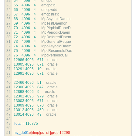
22
64
4096
4
emcpd
23
65
4096
4
emcpdfd
24
66
4096
4
emcpwdd
25
67
4096
4
emcpstratd
26
68
4096
4
MpAsyncIoDaemo
27
69
4096
4
MpTestDaemon
28
70
4096
4
MpPirpNotDoneD
29
71
4096
4
MpPeriodicDaem
30
72
4096
4
MpDeferredDaem
31
73
4096
4
MpGeneralReque
32
74
4096
4
MpcAsyncIoDaem
33
75
4096
4
MpcResumeIoDae
34
76
4096
4
MpcPeriodicCal
35
12986
4096
671
oracle
36
13005
4096
671
oracle
37
13291
4096
10
oracle
38
12991
4096
671
oracle
39
……
40
22466
4096
51
oracle
41
12300
4096
847
oracle
42
12898
4096
9
oracle
43
12302
4096
979
oracle
44
13003
4096
671
oracle
45
13009
4096
670
oracle
46
13012
4096
459
oracle
47
13014
4096
49
oracle
48
49
Total
=
116775
50
51
my_db01
#[/tmp]ps -ef |grep 12298