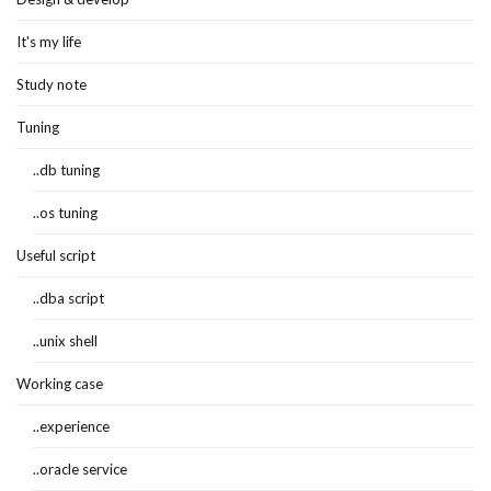
It's my life
Study note
Tuning
..db tuning
..os tuning
Useful script
..dba script
..unix shell
Working case
..experience
..oracle service