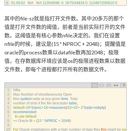
8
01
:
09
:
02
N
/
A
N
/
A
1135
/
4096
0
2675
/
34816
0
113487
/
200010
0
其中的file-sz就是指打开文件数。其中20多万的那个
值是打开文件数的阈值，前者是当前实际打开的文件
数。这阈值是有核心参数nfile决定的。我们在设置
nfile的时候，建议是(15 * NPROC + 2048)；提醒值是
oracle的process数乘以datafile数再加2048；极限
值，在存数据库环境应该是os的极限进程数乘以数据
文件数，即每个进程都打开所有的数据文件。
1
Nfile
2
Max 
Number 
of 
simultaneously 
Open
3
files 
system
-
wide 
at 
any 
given 
time
.
Total
4
number 
of 
slots 
it 
the 
file 
descriptor 
table
,
5
default
=
16
*
(
nproc
+
16
+
maxusers
)
/
10
+
32
+
2
*
(
npty
+
nstrpty
)
6
recommended
:
7
to
use
default
.
8
>=
Oracle
9i
=
(
15
*
NPROC
+
2048
)
9
10
For
Oracle 
installations 
with
a
high 
number 
of 
data 
files 
this
might 
be 
not
e