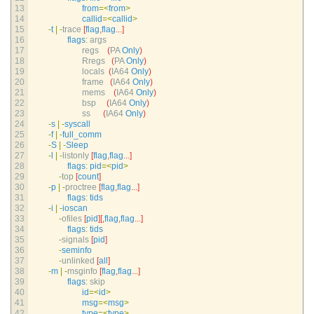
13
from
=
<
from
>
14
callid
=
<
callid
>
15
-
t
|
-
trace
[
flag
,
flag
.
.
.
]
16
flags
:
args
17
regs
(
PA 
Only
)
18
Rregs
(
PA 
Only
)
19
locals
(
IA64 
Only
)
20
frame
(
IA64 
Only
)
21
mems
(
IA64 
Only
)
22
bsp
(
IA64 
Only
)
23
ss
(
IA64 
Only
)
24
-
s
|
-
syscall
25
-
f
|
-
full_comm
26
-
S
|
-
Sleep
27
-
l
|
-
listonly
[
flag
,
flag
.
.
.
]
28
flags
:
pid
=
<
pid
>
29
-
top
[
count
]
30
-
p
|
-
proctree
[
flag
,
flag
.
.
.
]
31
flags
:
tids
32
-
i
|
-
ioscan
33
-
ofiles
[
pid
]
[
,
flag
,
flag
.
.
.
]
34
flags
:
tids
35
-
signals
[
pid
]
36
-
seminfo
37
-
unlinked
[
all
]
38
-
m
|
-
msginfo
[
flag
,
flag
.
.
.
]
39
flags
:
skip
40
id
=
<
id
>
41
msg
=
<
msg
>
42
type
=
<
type
>