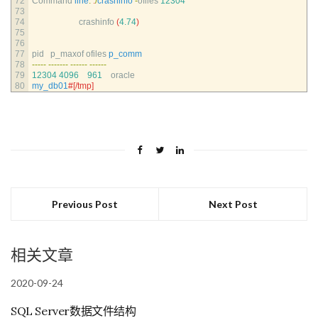
72
Command 
line
:
.
/
crashinfo
-
ofiles
12304
73
74
crashinfo
(
4.74
)
75
76
77
pid   
p_maxof 
ofiles 
p_comm
78
--
--
-
--
--
--
-
--
--
--
--
--
--
79
12304
4096
961
oracle
80
my_db01
#[/tmp]
Previous Post
Next Post
相关文章
2020-09-24
SQL Server数据文件结构