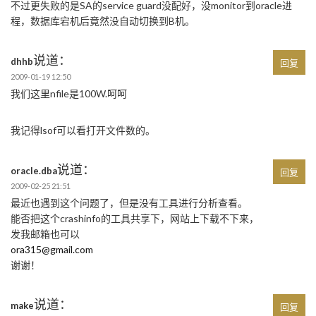
不过更失败的是SA的service guard没配好，没monitor到oracle进
程，数据库宕机后竟然没自动切换到B机。
说道：
dhhb
回复
2009-01-19 12:50
我们这里nfile是100W.呵呵
我记得lsof可以看打开文件数的。
说道：
oracle.dba
回复
2009-02-25 21:51
最近也遇到这个问题了，但是没有工具进行分析查看。
能否把这个crashinfo的工具共享下，网站上下载不下来，
发我邮箱也可以
ora315@gmail.com
谢谢！
说道：
make
回复