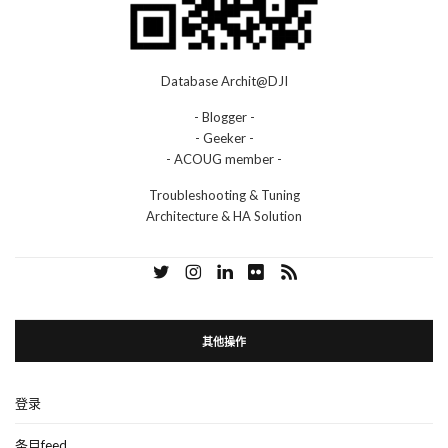
Database Archit@DJI
- Blogger -
- Geeker -
- ACOUG member -
Troubleshooting & Tuning
Architecture & HA Solution
其他操作
登录
条目feed