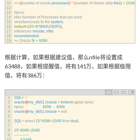
11
>=
(
(
number 
of 
oracle 
processes
)
*
(
number 
of 
Oracle 
data 
files
)
+
2048
)
12
13
Nproc
14
Max 
Number 
of 
Processes 
that 
can 
exist
15
simultaneously 
in
the 
system
,
16
default
=
(
20
+
8
*
MAXUSERS
)
,
17
influences 
ninode
,
nfile
.
18
recommended
:
19
>=
Oracle
9i
=
4096
根据计算，如果根据建议值，那么nfile将设置成
63488，如果根提醒值，将有141万，如果根据极限
值，将有386万：
1
SQL
>
!
2
oracle
@
my_db01
:
/
oracle
>
kmtune
|
grep 
nproc
3
nproc
4096
-
4096
4
oracle
@
my_db01
:
/
oracle
>
exit
5
6
SQL
>
select
15
*
4096
+
2048
from 
dual
;
7
8
15
*
4096
+
2048
9
--
--
--
--
--
--
10
63488