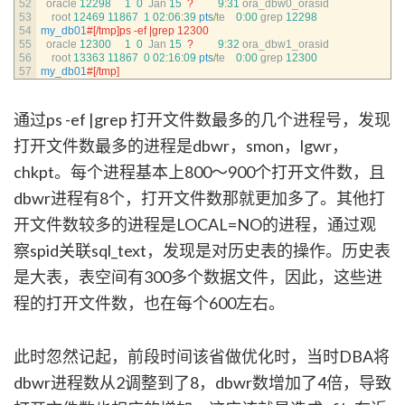
52
oracle
12298
1
0
Jan
15
?
9
:
31
ora_dbw0_orasid
53
root
12469
11867
1
02
:
06
:
39
pts
/
te
0
:
00
grep
12298
54
my_db01
#[/tmp]ps -ef |grep 12300
55
oracle
12300
1
0
Jan
15
?
9
:
32
ora_dbw1_orasid
56
root
13363
11867
0
02
:
16
:
09
pts
/
te
0
:
00
grep
12300
57
my_db01
#[/tmp]
通过ps -ef |grep 打开文件数最多的几个进程号，发现
打开文件数最多的进程是dbwr，smon，lgwr，
chkpt。每个进程基本上800～900个打开文件数，且
dbwr进程有8个，打开文件数那就更加多了。其他打
开文件数较多的进程是LOCAL=NO的进程，通过观
察spid关联sql_text，发现是对历史表的操作。历史表
是大表，表空间有300多个数据文件，因此，这些进
程的打开文件数，也在每个600左右。
此时忽然记起，前段时间该省做优化时，当时DBA将
dbwr进程数从2调整到了8，dbwr数增加了4倍，导致