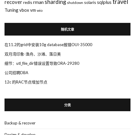
travel
sharding
recover
rman
sqlplus
redis
solaris
shutdown
Tuning
vbox
vm
wio
随机文章
在11.2的grid中安装10g database报错OUI-35000
双月湾印象-渔舟、沙滩、落日美
细节：utl_file_dir错误设置导致ORA-29280
公司招聘DBA
12c 的RAC节点增加节点
分类
Backup & recover
Design & develop