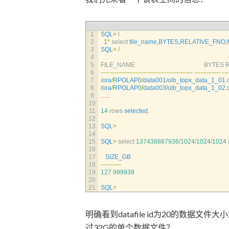
1
SQL
>
l
2
1
*
select 
file_name
,
BYTES
,
RELATIVE_FNO
,
3
SQL
>
/
4
5
FILE_NAME                                             
BYTES 
R
6
--
--
--
--
--
--
--
--
--
--
--
--
--
--
--
--
--
--
--
--
--
--
-
--
--
--
--
--
--
-
--
-
7
/
ora
/
RPOLAP0
/
data001
/
olb_topx_data_1_01
.
8
/
ora
/
RPOLAP0
/
data003
/
olb_topx_data_1_02
.
9
.
.
.
.
.
.
10
11
14
rows 
selected
.
12
13
SQL
>
14
15
SQL
>
select
137438887936
/
1024
/
1024
/
1024
16
17
SIZE_GB
18
--
--
--
--
--
19
127.999939
20
21
SQL
>
明确看到datafile id为20的数据文
过32G的单个数据文件？