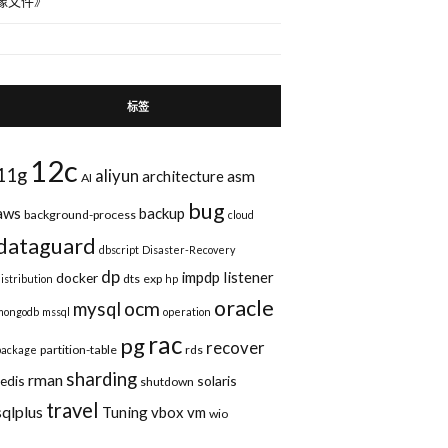
像文件
》
标签
12c
11g
aliyun
asm
architecture
AI
bug
aws
backup
background-process
cloud
dataguard
dbscript
Disaster-Recovery
dp
impdp
listener
docker
dts
exp
distribution
hp
oracle
ocm
mysql
mongodb
mssql
operation
rac
pg
recover
partition-table
rds
package
sharding
rman
redis
solaris
shutdown
travel
sqlplus
Tuning
vbox
vm
wio