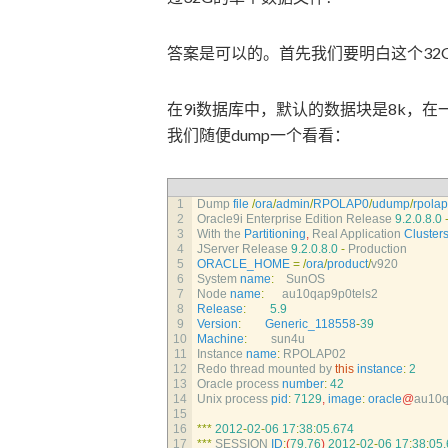
答案是可以的。首先我们要明白这个32
在9i数据库中，默认的数据块是8k，
我们随便dump一个看看：
1
Dump 
file
/
ora
/
admin
/
RPOLAP0
/
udump
/
rpola
2
Oracle9i 
Enterprise 
Edition 
Release
9.2.0.8.0
3
With 
the 
Partitioning
,
Real 
Application 
Cluster
4
JServer 
Release
9.2.0.8.0
-
Production
5
ORACLE_HOME
=
/
ora
/
product
/
v920
6
System 
name
:
SunOS
7
Node 
name
:
au10qap9p0tels2
8
Release
:
5.9
9
Version
:
Generic_118558
-
39
10
Machine
:
sun4u
11
Instance 
name
:
RPOLAP02
12
Redo 
thread 
mounted 
by 
this
instance
:
2
13
Oracle 
process 
number
:
42
14
Unix 
process 
pid
:
7129
,
image
:
oracle
@
au10q
15
16
*
*
*
2012
-
02
-
06
17
:
38
:
05.674
17
*
*
*
SESSION 
ID
:
(
79.76
)
2012
-
02
-
06
17
:
38
:
05.