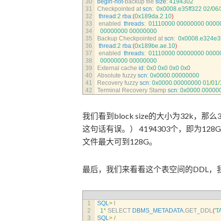
30
begin
-
hot
-
backup 
file 
size
:
4194302
31
Checkpointed 
at 
scn
:
0x0008.e35ff322
02
/
06
/
32
thread
:
2
rba
:
(
0x189da.2.10
)
33
enabled  
threads
:
01110000
00000000
0000
34
00000000
00000000
35
Backup 
Checkpointed 
at 
scn
:
0x0008.e324e3
36
thread
:
2
rba
:
(
0x189be.ae.10
)
37
enabled  
threads
:
01110000
00000000
0000
38
00000000
00000000
39
External 
cache 
id
:
0x0
0x0
0x0
0x0
40
Absolute 
fuzzy 
scn
:
0x0000.00000000
41
Recovery 
fuzzy 
scn
:
0x0000.00000000
01
/
01
/
42
Terminal 
Recovery 
Stamp 
scn
:
0x0000.00000
我们看到block size的大小为32k，那么
这句话有误。） 4194303个，即为
文件最大可到128G。
最后，我们来看看这个表空间的DDL，我们也会
1
SQL
>
l
2
1
*
SELECT 
DBMS_METADATA
.
GET_DDL
(
'
3
SQL
>
/