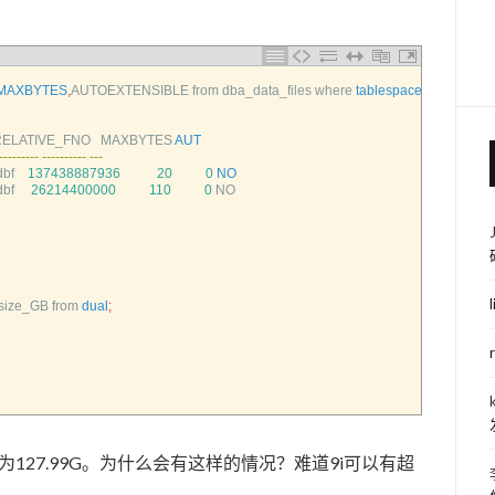
MAXBYTES
,
AUTOEXTENSIBLE 
from 
dba_data_files 
where 
tablespace_name
=
'TS
ELATIVE_FNO   
MAXBYTES 
AUT
-
--
--
--
--
--
--
--
--
--
--
-
dbf
137438887936
20
0
NO
dbf
26214400000
110
0
NO
size_GB 
from 
dual
;
件大小为127.99G。为什么会有这样的情况？难道9i可以有超