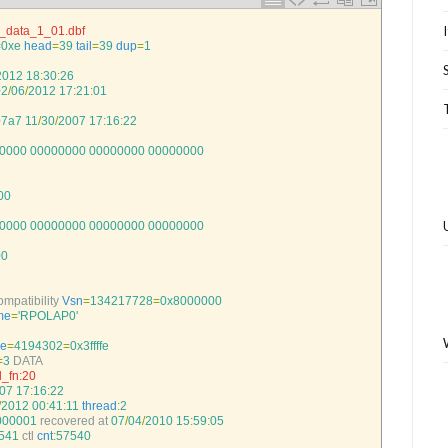
_data_1_01.dbf
=
0xe
head
=
39
tail
=
39
dup
=
1
2012
18
:
30
:
26
02
/
06
/
2012
17
:
21
:
01
07a7
11
/
30
/
2007
17
:
16
:
22
0000
00000000
00000000
00000000
00
0000
00000000
00000000
00000000
00
mpatibility 
Vsn
=
134217728
=
0x8000000
me
=
'RPOLAP0'
ze
=
4194302
=
0x3ffffe
=
3
DATA
_fn:20 
07
17
:
16
:
22
/
2012
00
:
41
:
11
thread
:
2
000001
recovered 
at
07
/
04
/
2010
15
:
59
:
05
541
ctl 
cnt
:
57540