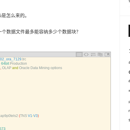
G是怎么来的。
在一个数据文件最多能容纳多少个数据块？
p02_ora_7129
.
trc
-
64bit
Production
s
,
OLAP 
and
Oracle 
Data 
Mining 
options
ap9p0tels2
(
TNS 
V1
-
V3
)
673