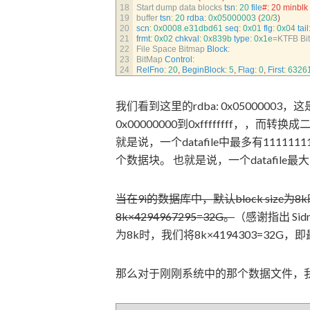
18
Start 
dump 
data 
blocks 
tsn
:
20
file
#: 20 minblk
19
buffer 
tsn
:
20
rdba
:
0x05000003
(
20
/
3
)
20
scn
:
0x0008.e31dbd61
seq
:
0x01
flg
:
0x04
tail
21
frmt
:
0x02
chkval
:
0x839b
type
:
0x1e
=
KTFB 
Bi
22
File 
Space 
Bitmap 
Block
:
23
BitMap 
Control
:
24
RelFno
:
20
,
BeginBlock
:
5
,
Flag
:
0
,
First
:
6326
我们看到这里的rdba: 0x05000003，这
0x00000000到0xffffffff，，而转换
就是说，一个datafile中最多有1111111
个数据块。 也就是说，一个datafil
当在9i的数据库中，默认block size为8k
8k×4294967295=32G。
（感谢指出 Sid
为8k时，我们将8k×4194303=32G，
那么对于刚刚系统中的那个数据文件，我们来看