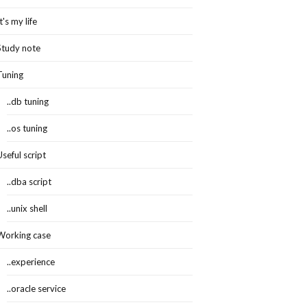
It's my life
Study note
Tuning
..db tuning
..os tuning
Useful script
..dba script
..unix shell
Working case
..experience
..oracle service