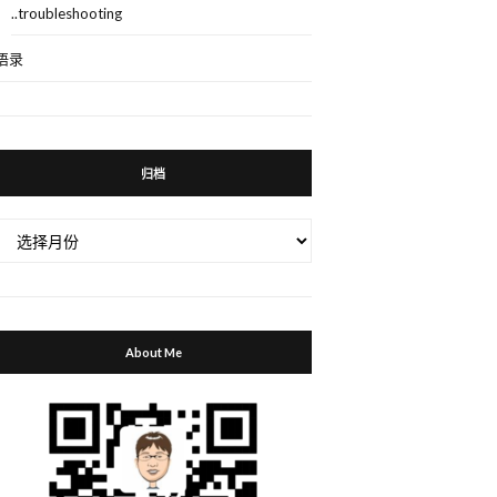
..troubleshooting
语录
归档
归
档
About Me