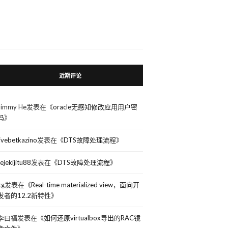
_OLB_TOPX_DATA_1'
近期评论
Jimmy He
发表在《
oracle无感知修改应用用户密
码
》
livebetkazino
发表在《
DTS故障处理流程
》
rejekijitu88
发表在《
DTS故障处理流程
》
kg
发表在《
Real-time materialized view，面向开
发者的12.2新特性
》
李曰福
发表在《
如何还原virtualbox导出的RAC镜