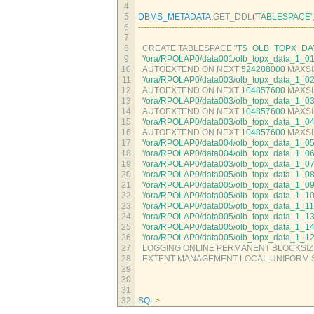
4
5
DBMS_METADATA
.
GET_DDL
(
'TABLESPACE'
,
6
--
--
--
--
--
--
--
--
--
--
--
--
--
--
--
--
--
--
--
--
--
--
--
--
--
--
--
--
--
--
--
7
8
CREATE 
TABLESPACE
"TS_OLB_TOPX_DA
9
'/ora/RPOLAP0/data001/olb_topx_data_1_01.
10
AUTOEXTEND 
ON 
NEXT
524288000
MAXSI
11
'/ora/RPOLAP0/data003/olb_topx_data_1_02.
12
AUTOEXTEND 
ON 
NEXT
104857600
MAXSI
13
'/ora/RPOLAP0/data003/olb_topx_data_1_03.
14
AUTOEXTEND 
ON 
NEXT
104857600
MAXSI
15
'/ora/RPOLAP0/data003/olb_topx_data_1_04.
16
AUTOEXTEND 
ON 
NEXT
104857600
MAXSI
17
'/ora/RPOLAP0/data004/olb_topx_data_1_05.
18
'/ora/RPOLAP0/data004/olb_topx_data_1_06.
19
'/ora/RPOLAP0/data003/olb_topx_data_1_07.
20
'/ora/RPOLAP0/data005/olb_topx_data_1_08.
21
'/ora/RPOLAP0/data005/olb_topx_data_1_09.
22
'/ora/RPOLAP0/data005/olb_topx_data_1_10.
23
'/ora/RPOLAP0/data005/olb_topx_data_1_11.
24
'/ora/RPOLAP0/data005/olb_topx_data_1_13.
25
'/ora/RPOLAP0/data005/olb_topx_data_1_14.
26
'/ora/RPOLAP0/data005/olb_topx_data_1_12.
27
LOGGING 
ONLINE 
PERMANENT 
BLOCKSIZ
28
EXTENT 
MANAGEMENT 
LOCAL 
UNIFORM 
29
30
31
32
SQL
>