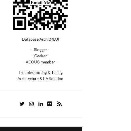
Database Archit@DJI
- Blogger -
- Geeker -
- ACOUG member -
Troubleshooting & Tuning
Architecture & HA Solution