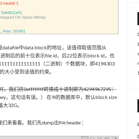
 3 maxblk 3
:
0xbd611e01
tmapped 
File 
Space 
Bitmap
1
,
Free
:
165991
是datafile中data block的地址，该值得取值范围从
成二进制后的前十位表示file id，后22位表示block id，也
111111111111111（二进制）个数据块，即4194303
e最大的大小受到该值的约束。
时，我们将0xffffffff转换成十进制即为4294967295：
ney，这句话有误。） 在9i的数据库中，默认block size
即最大32G。
看。我们先dump出file header：