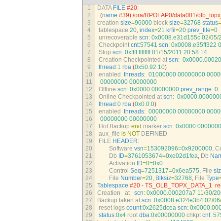
1
DATA 
FILE
#20: 
2
(
name
#39) /ora/RPOLAP0/data001/olb_topx
3
creation 
size
=
96000
block 
size
=
32768
status
4
tablespace
20
,
index
=
21
krfil
=
20
prev_file
=
0
5
unrecoverable 
scn
:
0x0008.e31d155c
02
/
05
/
6
Checkpoint 
cnt
:
57541
scn
:
0x0008.e35ff322
7
Stop 
scn
:
0xffff.ffffffff
01
/
15
/
2011
20
:
58
:
14
8
Creation 
Checkpointed 
at 
scn
:
0x0000.0002
9
thread
:
1
rba
:
(
0x50.92.10
)
10
enabled  
threads
:
01000000
00000000
0000
11
00000000
00000000
12
Offline 
scn
:
0x0000.00000000
prev_range
:
0
13
Online 
Checkpointed 
at 
scn
:
0x0000.000000
14
thread
:
0
rba
:
(
0x0.0.0
)
15
enabled  
threads
:
00000000
00000000
0000
16
00000000
00000000
17
Hot 
Backup 
end
marker 
scn
:
0x0000.000000
18
aux_file 
is
NOT
DEFINED 
19
FILE 
HEADER
:
20
Software 
vsn
=
153092096
=
0x9200000
,
Co
21
Db 
ID
=
3761053674
=
0xe02d1fea
,
Db 
Na
22
Activation 
ID
=
0
=
0x0
23
Control 
Seq
=
7251317
=
0x6ea575
,
File 
si
24
File 
Number
=
20
,
Blksiz
=
32768
,
File 
Type
25
Tablespace
#20 - TS_OLB_TOPX_DATA_1  rel
26
Creation   
at   
scn
:
0x0000.000207a7
11
/
30
/
20
27
Backup 
taken 
at 
scn
:
0x0008.e324e3b4
02
/
06
28
reset 
logs 
count
:
0x2625dcea
scn
:
0x0000.00
29
status
:
0x4
root 
dba
:
0x00000000
chkpt 
cnt
:
57