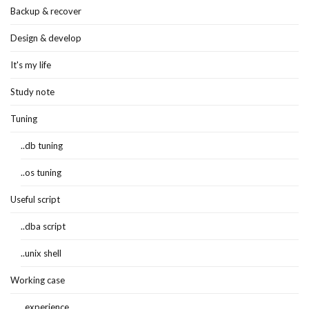
Backup & recover
Design & develop
It's my life
Study note
Tuning
..db tuning
..os tuning
Useful script
..dba script
..unix shell
Working case
..experience