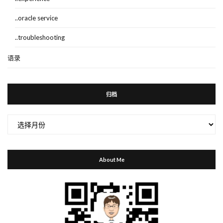
..oracle service
..troubleshooting
语录
归档
归
档
About Me