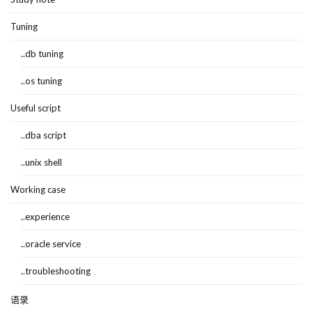
Tuning
..db tuning
..os tuning
Useful script
..dba script
..unix shell
Working case
..experience
..oracle service
..troubleshooting
语录