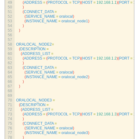
49
(
ADDRESS
=
(
PROTOCOL
=
TCP
)
(
HOST
=
192.168.1.1
)
(
PORT
=
15
50
)
51
(
CONNECT_DATA
=
52
(
SERVICE_NAME
=
oralocal
)
53
(
INSTANCE_NAME
=
oralocal_node1
)
54
)
55
)
56
57
58
ORALOCAL_NODE2
=
59
(
DESCRIPTION
=
60
(
ADDRESS_LIST
=
61
(
ADDRESS
=
(
PROTOCOL
=
TCP
)
(
HOST
=
192.168.1.2
)
(
PORT
=
15
62
)
63
(
CONNECT_DATA
=
64
(
SERVICE_NAME
=
oralocal
)
65
(
INSTANCE_NAME
=
oralocal_node2
)
66
)
67
)
68
69
70
ORALOCAL_NODE3
=
71
(
DESCRIPTION
=
72
(
ADDRESS_LIST
=
73
(
ADDRESS
=
(
PROTOCOL
=
TCP
)
(
HOST
=
192.168.1.3
)
(
PORT
=
15
74
)
75
(
CONNECT_DATA
=
76
(
SERVICE_NAME
=
oralocal
)
77
(
INSTANCE_NAME
=
oralocal_node3
)
78
)