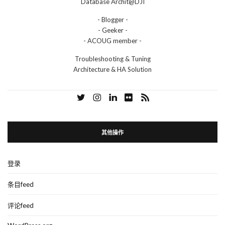
Database Archit@DJI
- Blogger -
- Geeker -
- ACOUG member -
Troubleshooting & Tuning
Architecture & HA Solution
其他操作
登录
条目feed
评论feed