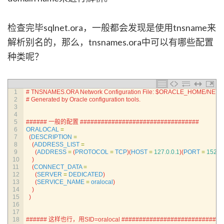
检查完毕sqlnet.ora，一般都会发现是使用tnsname来
解析别名的，那么，tnsnames.ora中可以有哪些配置
种类呢？
1
# TNSNAMES.ORA Network Configuration File: $ORACLE_HOME/NET
2
# Generated by Oracle configuration tools.
3
4
5
###### 一般的配置 ##################################
6
ORALOCAL
=
7
(
DESCRIPTION
=
8
(
ADDRESS_LIST
=
9
(
ADDRESS
=
(
PROTOCOL
=
TCP
)
(
HOST
=
127.0.0.1
)
(
PORT
=
1521
)
10
)
11
(
CONNECT_DATA
=
12
(
SERVER
=
DEDICATED
)
13
(
SERVICE_NAME
=
oralocal
)
14
)
15
)
16
17
18
###### 这样也行，用SID=oralocal ###########################