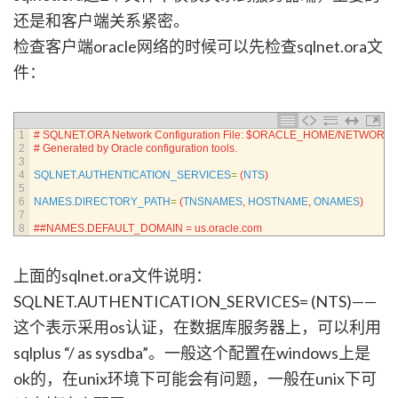
还是和客户端关系紧密。
检查客户端oracle网络的时候可以先检查sqlnet.ora文
件：
1
# SQLNET.ORA Network Configuration File: $ORACLE_HOME/NETWORK/A
2
# Generated by Oracle configuration tools.
3
4
SQLNET
.
AUTHENTICATION_SERVICES
=
(
NTS
)
5
6
NAMES
.
DIRECTORY_PATH
=
(
TNSNAMES
,
HOSTNAME
,
ONAMES
)
7
8
##NAMES.DEFAULT_DOMAIN = us.oracle.com
上面的sqlnet.ora文件说明：
SQLNET.AUTHENTICATION_SERVICES= (NTS)——
这个表示采用os认证，在数据库服务器上，可以利用
sqlplus “/ as sysdba”。一般这个配置在windows上是
ok的，在unix环境下可能会有问题，一般在unix下可