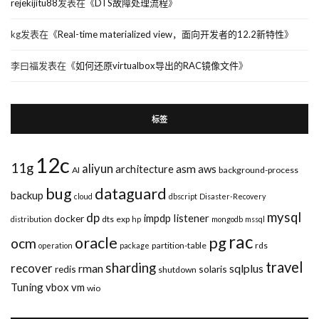
rejekijitu88
发表在《
DTS故障处理流程
》
kg
发表在《
Real-time materialized view，面向开发者的12.2新特性
》
李曰福
发表在《
如何还原virtualbox导出的RAC镜像文件
》
标签
12c
11g
aliyun
asm
architecture
aws
AI
background-process
bug
dataguard
backup
cloud
dbscript
Disaster-Recovery
mysql
dp
impdp
listener
docker
dts
exp
distribution
hp
mongodb
mssql
rac
pg
oracle
ocm
partition-table
rds
operation
package
travel
sharding
recover
rman
sqlplus
redis
solaris
shutdown
Tuning
vbox
vm
wio