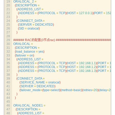
19
ORALOCAL_2
=
20
(
DESCRIPTION
=
21
(
ADDRESS_LIST
=
22
(
ADDRESS
=
(
PROTOCOL
=
TCP
)
(
HOST
=
127.0.0.1
)
(
PORT
=
1521
)
23
)
24
(
CONNECT_DATA
=
25
(
SERVER
=
DEDICATED
)
26
(
SID
=
oralocal
)
27
)
28
29
###### RAC的配置(3节点rac) ###############################
30
ORALOCAL
=
31
(
DESCRIPTION
=
32
(
load_balance
=
yes
)
33
(
failover
=
on
)
34
(
ADDRESS_LIST
=
35
(
ADDRESS
=
(
PROTOCOL
=
TCP
)
(
HOST
=
192.168.1.1
)
(
PORT
=
152
36
(
ADDRESS
=
(
PROTOCOL
=
TCP
)
(
HOST
=
192.168.1.2
)
(
PORT
=
152
37
(
ADDRESS
=
(
PROTOCOL
=
TCP
)
(
HOST
=
192.168.1.3
)
(
PORT
=
152
38
)
39
(
CONNECT_DATA
=
40
(
SERVICE_NAME
=
oralocal
)
41
(
SERVER
=
DEDICATED
)
42
(
failover_mode
=
(
type
=
select
)
(
method
=
basic
)
(
retries
=
20
)
(
delay
=
20
)
)
43
)
44
)
45
46
ORALOCAL_NODE1
=
47
(
DESCRIPTION
=
48
(
ADDRESS_LIST
=